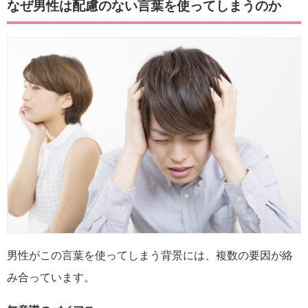
なぜ男性は配慮のない言葉を使ってしまうのか
男性がこの言葉を使ってしまう背景には、複数の要因が絡
み合っています。