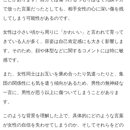
で放った言葉だったとしても、相手女性の心に深い傷を残
してしまう可能性があるのです。
女性は小さい頃から周りに「かわいい」と言われて育って
きている人が多く、容姿は自己肯定感にも大きく影響しま
す。そのため、顔や体型などに関するコメントには特に敏
感です。
また、女性同士はお互いを褒め合ったり気遣ったりと、集
団の関係性にも気を遣う傾向があるため、男性の無神経な
一言に、男性が思う以上に傷ついてしまうことがありま
す。
このような背景を理解した上で、具体的にどのような言葉
が女性の自信を失わせてしまうのか、そしてそれらをどの