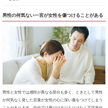
男性の何気ない一言が女性を傷つけることがある
男性と女性では感性が異なる部分も多く、ときとして男性
が何気なく発した言葉が女性の心に深い傷をつけてしまう
ことがあります。自分では傷つけるつもりはなく冗談半分