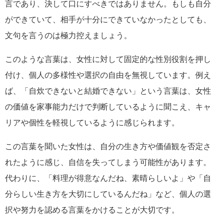
言であり、決して口にすべきではありません。もしも自分
ができていて、相手が十分にできていなかったとしても、
文句を言うのは極力控えましょう。
このような言葉は、女性に対して固定的な性別役割を押し
付け、個人の多様性や選択の自由を無視しています。例え
ば、「自炊できないと結婚できない」という言葉は、女性
の価値を家事能力だけで判断しているように聞こえ、キャ
リアや個性を軽視しているように感じられます。
この言葉を聞いた女性は、自分の生き方や価値観を否定さ
れたように感じ、自信を失ってしまう可能性があります。
代わりに、「料理が得意なんだね、素晴らしいよ」や「自
分らしい生き方を大切にしているんだね」など、個人の選
択や努力を認める言葉をかけることが大切です。