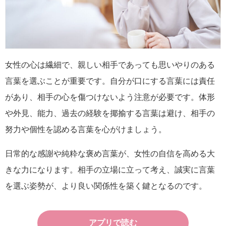
女性の心は繊細で、親しい相手であっても思いやりのある
言葉を選ぶことが重要です。自分が口にする言葉には責任
があり、相手の心を傷つけないよう注意が必要です。体形
や外見、能力、過去の経験を揶揄する言葉は避け、相手の
努力や個性を認める言葉を心がけましょう。
日常的な感謝や純粋な褒め言葉が、女性の自信を高める大
きな力になります。相手の立場に立って考え、誠実に言葉
を選ぶ姿勢が、より良い関係性を築く鍵となるのです。
アプリで読む