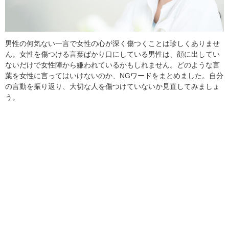
男性の何気ない一言で女性の心が深く傷つくことは珍しくありませ
ん。女性を傷つける言葉ばかり口にしている男性は、顔に出してい
ないだけで女性陣から嫌われているかもしれません。どのような言
葉を女性に言ってはいけないのか、NGワードをまとめました。自分
の言動を振り返り、大切な人を傷つけていないか見直してみましょ
う。