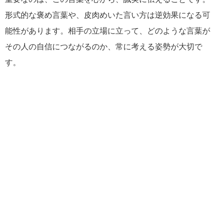
形式的な褒め言葉や、皮肉めいた言い方は逆効果になる可
能性があります。相手の立場に立って、どのような言葉が
その人の自信につながるのか、常に考える姿勢が大切で
す。