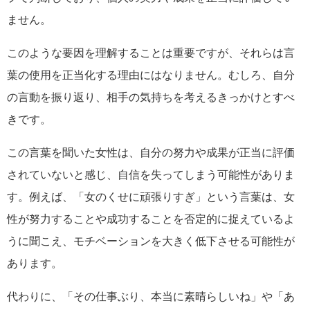
ません。
このような要因を理解することは重要ですが、それらは言
葉の使用を正当化する理由にはなりません。むしろ、自分
の言動を振り返り、相手の気持ちを考えるきっかけとすべ
きです。
この言葉を聞いた女性は、自分の努力や成果が正当に評価
されていないと感じ、自信を失ってしまう可能性がありま
す。例えば、「女のくせに頑張りすぎ」という言葉は、女
性が努力することや成功することを否定的に捉えているよ
うに聞こえ、モチベーションを大きく低下させる可能性が
あります。
代わりに、「その仕事ぶり、本当に素晴らしいね」や「あ