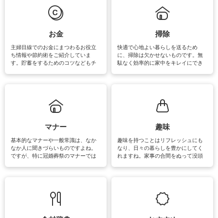
必要になりますね。カーテンやラグ
います。
マットなどの大きな洗濯物も、正し
い洗い方をすれば自宅で洗うことが
できます。洗濯に関するお役立ち情
報やお悩み解消のための情報をご紹
お金
掃除
介しています。
主婦目線でのお金にまつわるお役立
快適で心地よい暮らしを送るため
ち情報や節約術をご紹介していま
に、掃除は欠かせないものです。無
す。貯蓄をするためのコツなどもチ
駄なく効率的に家中をキレイにでき
ェックしてみて下さいね♪まだ実践し
るよう、場所ごとの掃除方法やコ
ていないものがあれば、ぜひ取り入
ツ、アイテムをご紹介しています。
れてみてはいかがでしょうか。
掃除が苦手、洗剤で手肌が荒れてし
まう、時間がない、など掃除に関す
るお悩みを解消できるお役立ち情報
がたくさんあります。
マナー
趣味
基本的なマナーや一般常識は、なか
趣味を持つことはリフレッシュにも
なか人に聞きづらいものですよね。
なり、日々の暮らしを豊かにしてく
ですが、特に冠婚葬祭のマナーでは
れますね。家事の合間をぬって没頭
失礼があってはいけませんので、失
できる時間は、忙しくしていても充
敗は避けたいところです。大人とし
実感が味わえます。特にガーデニン
て知っておきたいマナー全般のお役
グやハーブ栽培は人気があり、他に
立ち情報やお悩み解消情報をご紹介
も読書やカメラ、旅行など皆さんが
しています。
楽しめそうな趣味に関する情報をご
紹介しています。