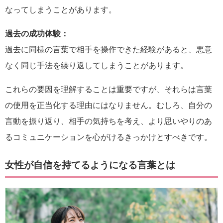
なってしまうことがあります。
過去の成功体験：
過去に同様の言葉で相手を操作できた経験があると、悪意
なく同じ手法を繰り返してしまうことがあります。
これらの要因を理解することは重要ですが、それらは言葉
の使用を正当化する理由にはなりません。むしろ、自分の
言動を振り返り、相手の気持ちを考え、より思いやりのあ
るコミュニケーションを心がけるきっかけとすべきです。
女性が自信を持てるようになる言葉とは