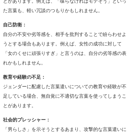
とがあります。例えば、「喋らなければモテそう」といっ
た言葉も、軽い冗談のつもりかもしれません。
自己防衛：
自分の不安や劣等感を、相手を批判することで紛らわせよ
うとする場合もあります。例えば、女性の成功に対して
「女のくせに頑張りすぎ」と言うのは、自分の劣等感の表
れかもしれません。
教育や経験の不足：
ジェンダーに配慮した言葉遣いについての教育や経験が不
足している場合、無自覚に不適切な言葉を使ってしまうこ
とがあります。
社会的プレッシャー：
「男らしさ」を示そうとするあまり、攻撃的な言葉遣いに