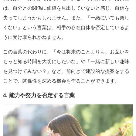
は、自分との関係に価値を見出していないと感じ、自信を
失ってしまうかもしれません。また、「一緒にいても楽し
くない」という言葉は、相手の存在自体を否定しているよ
うに受け取られかねません。
この言葉の代わりに、「今は将来のことよりも、お互いを
もっと知る時間を大切にしたいな」や「一緒に新しい趣味
を見つけてみない？」など、前向きで建設的な提案をする
ことで、関係性を深める機会を作ることができます。
4. 能力や努力を否定する言葉