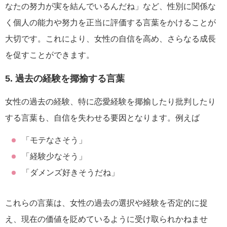
なたの努力が実を結んでいるんだね」など、性別に関係な
く個人の能力や努力を正当に評価する言葉をかけることが
大切です。これにより、女性の自信を高め、さらなる成長
を促すことができます。
5. 過去の経験を揶揄する言葉
女性の過去の経験、特に恋愛経験を揶揄したり批判したり
する言葉も、自信を失わせる要因となります。例えば
「モテなさそう」
「経験少なそう」
「ダメンズ好きそうだね」
これらの言葉は、女性の過去の選択や経験を否定的に捉
え、現在の価値を貶めているように受け取られかねませ