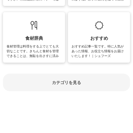
失礼があってはいけませんので、失
できる時間は、忙しくしていても充
敗は避けたいところです。大人とし
実感が味わえます。特にガーデニン
て知っておきたいマナー全般のお役
グやハーブ栽培は人気があり、他に
立ち情報やお悩み解消情報をご紹介
も読書やカメラ、旅行など皆さんが
しています。
楽しめそうな趣味に関する情報をご
紹介しています。
食材辞典
おすすめ
食材管理は料理をする上でとても大
おすすめ記事一覧です。特に人気が
切なことです。きちんと食材を管理
あった情報、お役立ち情報をお届け
できることは、無駄を出さすに済み
いたします！｜シュフーズ
節約にもつながりますね。買う時の
見分け方や保存方法、下処理方法な
どが分かる食材辞典は大いに役立つ
でしょう。食材に関するお役立ち情
報やお悩み解消情報など盛りだくさ
カテゴリを見る
んにご紹介しています。