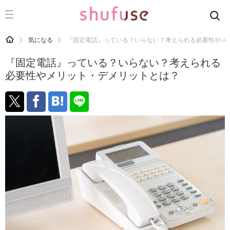
CATEGORY
記事カテゴリ
HOME
気になる
『固定電話』っている？いらない？考えられる必要性やメ
気になる
『固定電話』っている？いらない？考えられる
運気
必要性やメリット・デメリットとは？
洗濯
生活の知恵
お金
掃除
マナー
趣味
食材辞典
おすすめ