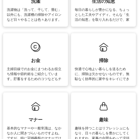
洗濯
生活の知恵
洗濯物は「洗って、干して、畳む」
毎日の暮らしが豊かになる、ちょっ
以外にも、洗濯槽の掃除やアイロン
とした工夫やアイディ。そんな「生
など日々やることは色々あります。
活の知恵」を取り入れるだけで、家
素材によっては、洗剤や洗い方を変
事が楽しくなったり便利になるでし
えなくてはいけません。梅雨の季節
ょう。日常のなかで、すぐに実践で
は部屋干しが多くなりニオイ対策も
きるおすすめの裏ワザをご紹介して
必要になりますね。カーテンやラグ
います。
マットなどの大きな洗濯物も、正し
い洗い方をすれば自宅で洗うことが
できます。洗濯に関するお役立ち情
報やお悩み解消のための情報をご紹
お金
掃除
介しています。
主婦目線でのお金にまつわるお役立
快適で心地よい暮らしを送るため
ち情報や節約術をご紹介していま
に、掃除は欠かせないものです。無
す。貯蓄をするためのコツなどもチ
駄なく効率的に家中をキレイにでき
ェックしてみて下さいね♪まだ実践し
るよう、場所ごとの掃除方法やコ
ていないものがあれば、ぜひ取り入
ツ、アイテムをご紹介しています。
れてみてはいかがでしょうか。
掃除が苦手、洗剤で手肌が荒れてし
まう、時間がない、など掃除に関す
るお悩みを解消できるお役立ち情報
がたくさんあります。
マナー
趣味
基本的なマナーや一般常識は、なか
趣味を持つことはリフレッシュにも
なか人に聞きづらいものですよね。
なり、日々の暮らしを豊かにしてく
ですが、特に冠婚葬祭のマナーでは
れますね。家事の合間をぬって没頭