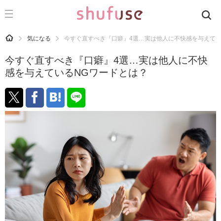
CATEGORY
記事カテゴリ
HOME
気になる
今すぐ直すべき『口癖』4選…実は他人に不快感を与えてい
気になる
今すぐ直すべき『口癖』4選…実は他人に不快
運気
感を与えているNGワードとは？
洗濯
生活の知恵
お金
掃除
マナー
趣味
食材辞典
おすすめ