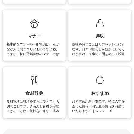
ェックしてみて下さいね♪まだ実践し
るよう、場所ごとの掃除方法やコ
ていないものがあれば、ぜひ取り入
ツ、アイテムをご紹介しています。
れてみてはいかがでしょうか。
掃除が苦手、洗剤で手肌が荒れてし
まう、時間がない、など掃除に関す
るお悩みを解消できるお役立ち情報
がたくさんあります。
マナー
趣味
基本的なマナーや一般常識は、なか
趣味を持つことはリフレッシュにも
なか人に聞きづらいものですよね。
なり、日々の暮らしを豊かにしてく
ですが、特に冠婚葬祭のマナーでは
れますね。家事の合間をぬって没頭
失礼があってはいけませんので、失
できる時間は、忙しくしていても充
敗は避けたいところです。大人とし
実感が味わえます。特にガーデニン
て知っておきたいマナー全般のお役
グやハーブ栽培は人気があり、他に
立ち情報やお悩み解消情報をご紹介
も読書やカメラ、旅行など皆さんが
しています。
楽しめそうな趣味に関する情報をご
紹介しています。
食材辞典
おすすめ
食材管理は料理をする上でとても大
おすすめ記事一覧です。特に人気が
切なことです。きちんと食材を管理
あった情報、お役立ち情報をお届け
できることは、無駄を出さすに済み
いたします！｜シュフーズ
節約にもつながりますね。買う時の
見分け方や保存方法、下処理方法な
どが分かる食材辞典は大いに役立つ
でしょう。食材に関するお役立ち情