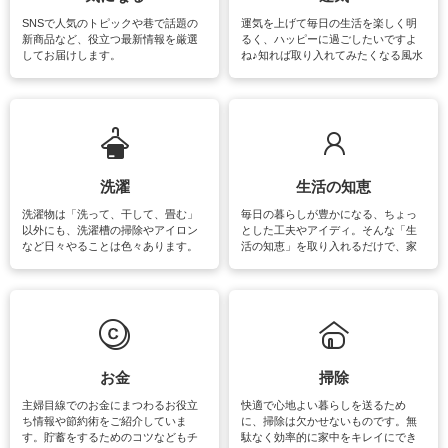
SNSで人気のトピックや巷で話題の
運気を上げて毎日の生活を楽しく明
新商品など、役立つ最新情報を厳選
るく、ハッピーに過ごしたいですよ
してお届けします。
ね♪知れば取り入れてみたくなる風水
をはじめ、訪れたくなるパワースポ
ットや神社、お寺巡りなど運気をア
ップさせるための情報をご紹介して
います。
洗濯
生活の知恵
洗濯物は「洗って、干して、畳む」
毎日の暮らしが豊かになる、ちょっ
以外にも、洗濯槽の掃除やアイロン
とした工夫やアイディ。そんな「生
など日々やることは色々あります。
活の知恵」を取り入れるだけで、家
素材によっては、洗剤や洗い方を変
事が楽しくなったり便利になるでし
えなくてはいけません。梅雨の季節
ょう。日常のなかで、すぐに実践で
は部屋干しが多くなりニオイ対策も
きるおすすめの裏ワザをご紹介して
必要になりますね。カーテンやラグ
います。
マットなどの大きな洗濯物も、正し
い洗い方をすれば自宅で洗うことが
できます。洗濯に関するお役立ち情
報やお悩み解消のための情報をご紹
お金
掃除
介しています。
主婦目線でのお金にまつわるお役立
快適で心地よい暮らしを送るため
ち情報や節約術をご紹介していま
に、掃除は欠かせないものです。無
す。貯蓄をするためのコツなどもチ
駄なく効率的に家中をキレイにでき