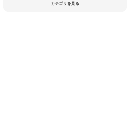
報やお悩み解消情報など盛りだくさ
カテゴリを見る
んにご紹介しています。