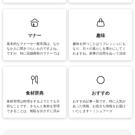
ェックしてみて下さいね♪まだ実践し
るよう、場所ごとの掃除方法やコ
ていないものがあれば、ぜひ取り入
ツ、アイテムをご紹介しています。
れてみてはいかがでしょうか。
掃除が苦手、洗剤で手肌が荒れてし
まう、時間がない、など掃除に関す
るお悩みを解消できるお役立ち情報
がたくさんあります。
マナー
趣味
基本的なマナーや一般常識は、なか
趣味を持つことはリフレッシュにも
なか人に聞きづらいものですよね。
なり、日々の暮らしを豊かにしてく
ですが、特に冠婚葬祭のマナーでは
れますね。家事の合間をぬって没頭
失礼があってはいけませんので、失
できる時間は、忙しくしていても充
敗は避けたいところです。大人とし
実感が味わえます。特にガーデニン
て知っておきたいマナー全般のお役
グやハーブ栽培は人気があり、他に
立ち情報やお悩み解消情報をご紹介
も読書やカメラ、旅行など皆さんが
しています。
楽しめそうな趣味に関する情報をご
紹介しています。
食材辞典
おすすめ
食材管理は料理をする上でとても大
おすすめ記事一覧です。特に人気が
切なことです。きちんと食材を管理
あった情報、お役立ち情報をお届け
できることは、無駄を出さすに済み
いたします！｜シュフーズ
節約にもつながりますね。買う時の
見分け方や保存方法、下処理方法な
どが分かる食材辞典は大いに役立つ
でしょう。食材に関するお役立ち情