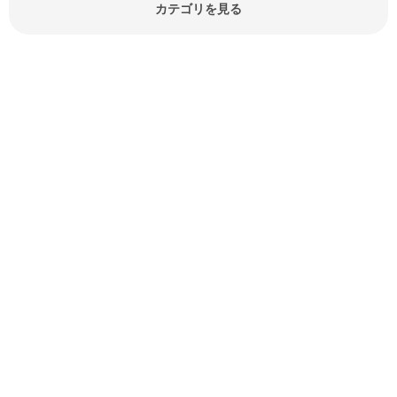
報やお悩み解消情報など盛りだくさ
カテゴリを見る
んにご紹介しています。