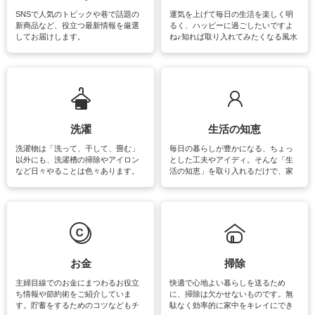
SNSで人気のトピックや巷で話題の
運気を上げて毎日の生活を楽しく明
新商品など、役立つ最新情報を厳選
るく、ハッピーに過ごしたいですよ
してお届けします。
ね♪知れば取り入れてみたくなる風水
をはじめ、訪れたくなるパワースポ
ットや神社、お寺巡りなど運気をア
ップさせるための情報をご紹介して
います。
洗濯
生活の知恵
洗濯物は「洗って、干して、畳む」
毎日の暮らしが豊かになる、ちょっ
以外にも、洗濯槽の掃除やアイロン
とした工夫やアイディ。そんな「生
など日々やることは色々あります。
活の知恵」を取り入れるだけで、家
素材によっては、洗剤や洗い方を変
事が楽しくなったり便利になるでし
えなくてはいけません。梅雨の季節
ょう。日常のなかで、すぐに実践で
は部屋干しが多くなりニオイ対策も
きるおすすめの裏ワザをご紹介して
必要になりますね。カーテンやラグ
います。
マットなどの大きな洗濯物も、正し
い洗い方をすれば自宅で洗うことが
できます。洗濯に関するお役立ち情
報やお悩み解消のための情報をご紹
お金
掃除
介しています。
主婦目線でのお金にまつわるお役立
快適で心地よい暮らしを送るため
ち情報や節約術をご紹介していま
に、掃除は欠かせないものです。無
す。貯蓄をするためのコツなどもチ
駄なく効率的に家中をキレイにでき