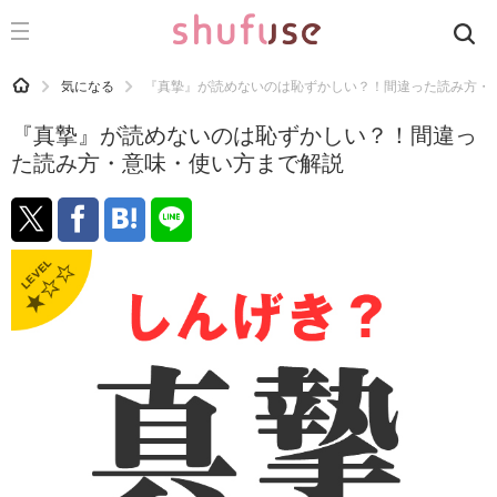
CATEGORY
記事カテゴリ
HOME
気になる
『真摯』が読めないのは恥ずかしい？！間違った読み方・
気になる
『真摯』が読めないのは恥ずかしい？！間違っ
運気
た読み方・意味・使い方まで解説
洗濯
生活の知恵
お金
掃除
マナー
趣味
食材辞典
おすすめ