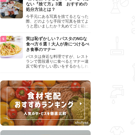
『NG行為』をチェックしましょう。
ない『捨て方』3選 おすすめの
処分方法とは？
今手元にある写真を捨てるとなった
際、どのような手段で写真を捨てよ
うと思いましたか？丸めてゴミ箱に
入れようと思った人は、要注意！写
真は個人情報が詰まっているので、
実は恥ずかしい？パスタのNGな
ただ丸めただけの状態で捨ててしま
食べ方６選！大人が身につけるべ
うのは危険です。写真にすべきでは
き食事のマナー
ない捨て方をまとめているので、ぜ
ひチェックしておきましょう。
パスタは身近な料理ですが、レスト
ランで普段通りに食べるとマナー違
反で恥ずかしい思いをするかもしれ
ません。スプーンの使用やすする音
など、日本人がやりがちな癖を把握
して、正しい食べ方を確認しましょ
う。大人の嗜みとして知っておきた
い新常識を解説します。