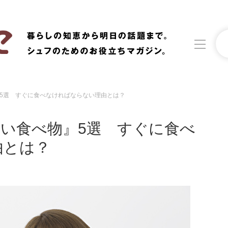
5選 すぐに食べなければならない理由とは？
洗濯
生活の知恵
い食べ物』5選 すぐに食べ
食材辞典
おすすめ
由とは？