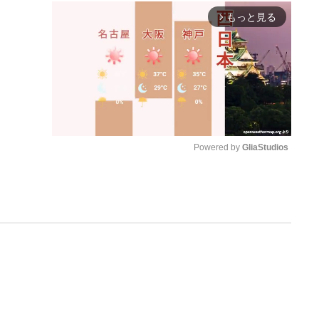
もっと見る
arrow_forward_ios
Powered by 
GliaStudios
M
u
t
e