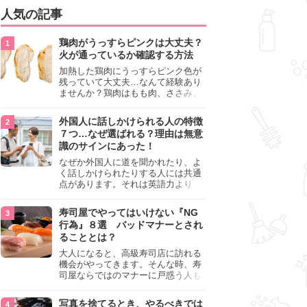
人気の記事
鶏肉がうっすらピンクは大丈夫？
火が通っているか確認する方法
加熱した鶏肉にうっすらピンク色が
残っていて大丈夫…なんて経験あり
ませんか？鶏肉はもも肉、ささみ、
手羽元など各部位によって食感や味
わいが異なり、いろいろと楽しめる
外国人に話しかけられる人の特徴
料理ですが、鶏肉は加熱した後でも
７つ…なぜ選ばれる？理由は無意
うっすらピンク色の部分が大丈夫な
識のサインにあった！
のと気になるときがあります。この
記事では生焼けか火が通っているの
なぜか外国人に道を聞かれたり、よ
かを確認する方法や、鶏肉を調理す
く話しかけられたりする人には共通
るときの注意点を紹介しますので、
点があります。それは英語力より
参考にしてみてくださいね。
も、無意識に発信している「話しか
けても大丈夫」というサインが関係
寿司屋でやってはいけない『NG
しています。よく選ばれる人の特徴
行為』８選 バッドマナーとされ
や、英語が苦手でも焦らない対処
ることとは？
法、自分を守るための注意点を詳し
く解説します。
大人になると、高級寿司店に訪れる
機会がやってきます。そんな時、寿
司屋ならではのマナーに戸惑う人も
少なくありません。本記事では、あ
らためて寿司屋でやってはいけない
写真を捨てるとき、やるべきでは