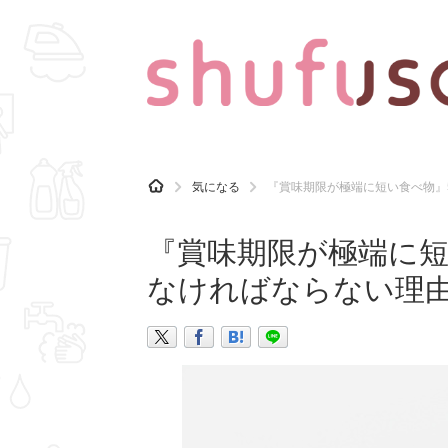
CATEGORY
記事カテゴリ
H
気になる
『賞味期限が極端に短い食べ物』
O
気になる
運気
M
E
『賞味期限が極端に短
マナー
趣味
なければならない理