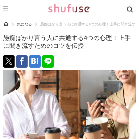
CATEGORY
記事カテゴリ
HOME
気になる
愚痴ばかり言う人に共通する4つの心理！上手に聞き流す
気になる
愚痴ばかり言う人に共通する4つの心理！上手
運気
に聞き流すためのコツを伝授
洗濯
生活の知恵
お金
掃除
マナー
趣味
食材辞典
おすすめ