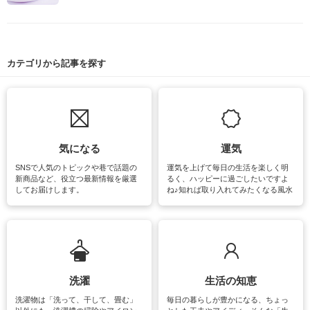
カテゴリから記事を探す
気になる
運気
SNSで人気のトピックや巷で話題の
運気を上げて毎日の生活を楽しく明
新商品など、役立つ最新情報を厳選
るく、ハッピーに過ごしたいですよ
してお届けします。
ね♪知れば取り入れてみたくなる風水
をはじめ、訪れたくなるパワースポ
ットや神社、お寺巡りなど運気をア
ップさせるための情報をご紹介して
います。
洗濯
生活の知恵
洗濯物は「洗って、干して、畳む」
毎日の暮らしが豊かになる、ちょっ