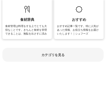
立ち情報やお悩み解消情報をご紹介
も読書やカメラ、旅行など皆さんが
しています。
楽しめそうな趣味に関する情報をご
紹介しています。
食材辞典
おすすめ
食材管理は料理をする上でとても大
おすすめ記事一覧です。特に人気が
切なことです。きちんと食材を管理
あった情報、お役立ち情報をお届け
できることは、無駄を出さすに済み
いたします！｜シュフーズ
節約にもつながりますね。買う時の
見分け方や保存方法、下処理方法な
どが分かる食材辞典は大いに役立つ
でしょう。食材に関するお役立ち情
報やお悩み解消情報など盛りだくさ
カテゴリを見る
んにご紹介しています。