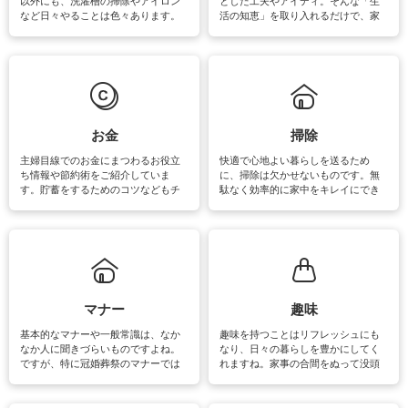
以外にも、洗濯槽の掃除やアイロン
とした工夫やアイディ。そんな「生
など日々やることは色々あります。
活の知恵」を取り入れるだけで、家
素材によっては、洗剤や洗い方を変
事が楽しくなったり便利になるでし
えなくてはいけません。梅雨の季節
ょう。日常のなかで、すぐに実践で
は部屋干しが多くなりニオイ対策も
きるおすすめの裏ワザをご紹介して
必要になりますね。カーテンやラグ
います。
マットなどの大きな洗濯物も、正し
い洗い方をすれば自宅で洗うことが
できます。洗濯に関するお役立ち情
報やお悩み解消のための情報をご紹
お金
掃除
介しています。
主婦目線でのお金にまつわるお役立
快適で心地よい暮らしを送るため
ち情報や節約術をご紹介していま
に、掃除は欠かせないものです。無
す。貯蓄をするためのコツなどもチ
駄なく効率的に家中をキレイにでき
ェックしてみて下さいね♪まだ実践し
るよう、場所ごとの掃除方法やコ
ていないものがあれば、ぜひ取り入
ツ、アイテムをご紹介しています。
れてみてはいかがでしょうか。
掃除が苦手、洗剤で手肌が荒れてし
まう、時間がない、など掃除に関す
るお悩みを解消できるお役立ち情報
がたくさんあります。
マナー
趣味
基本的なマナーや一般常識は、なか
趣味を持つことはリフレッシュにも
なか人に聞きづらいものですよね。
なり、日々の暮らしを豊かにしてく
ですが、特に冠婚葬祭のマナーでは
れますね。家事の合間をぬって没頭
失礼があってはいけませんので、失
できる時間は、忙しくしていても充
敗は避けたいところです。大人とし
実感が味わえます。特にガーデニン
て知っておきたいマナー全般のお役
グやハーブ栽培は人気があり、他に