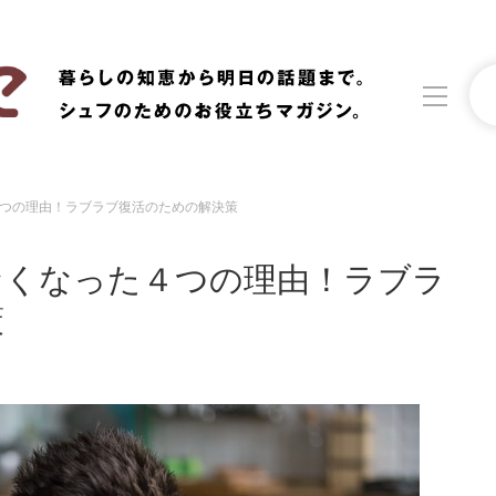
つの理由！ラブラブ復活のための解決策
洗濯
生活の知恵
なくなった４つの理由！ラブラ
食材辞典
おすすめ
策