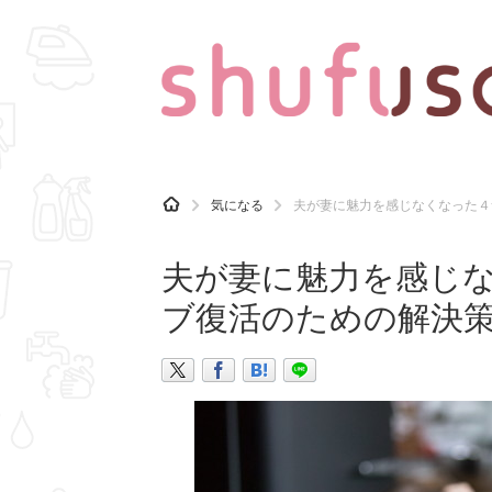
CATEGORY
記事カテゴリ
H
気になる
夫が妻に魅力を感じなくなった４
O
気になる
運気
M
E
夫が妻に魅力を感じ
マナー
趣味
ブ復活のための解決