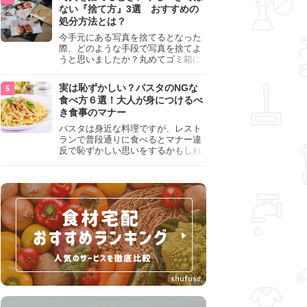
『NG行為』をチェックしましょう。
ない『捨て方』3選 おすすめの
処分方法とは？
今手元にある写真を捨てるとなった
際、どのような手段で写真を捨てよ
うと思いましたか？丸めてゴミ箱に
入れようと思った人は、要注意！写
真は個人情報が詰まっているので、
実は恥ずかしい？パスタのNGな
ただ丸めただけの状態で捨ててしま
食べ方６選！大人が身につけるべ
うのは危険です。写真にすべきでは
き食事のマナー
ない捨て方をまとめているので、ぜ
ひチェックしておきましょう。
パスタは身近な料理ですが、レスト
ランで普段通りに食べるとマナー違
反で恥ずかしい思いをするかもしれ
ません。スプーンの使用やすする音
など、日本人がやりがちな癖を把握
して、正しい食べ方を確認しましょ
う。大人の嗜みとして知っておきた
い新常識を解説します。