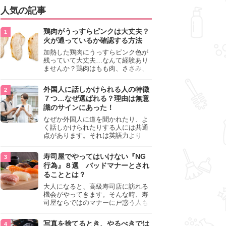
人気の記事
鶏肉がうっすらピンクは大丈夫？
火が通っているか確認する方法
加熱した鶏肉にうっすらピンク色が
残っていて大丈夫…なんて経験あり
ませんか？鶏肉はもも肉、ささみ、
手羽元など各部位によって食感や味
わいが異なり、いろいろと楽しめる
外国人に話しかけられる人の特徴
料理ですが、鶏肉は加熱した後でも
７つ…なぜ選ばれる？理由は無意
うっすらピンク色の部分が大丈夫な
識のサインにあった！
のと気になるときがあります。この
記事では生焼けか火が通っているの
なぜか外国人に道を聞かれたり、よ
かを確認する方法や、鶏肉を調理す
く話しかけられたりする人には共通
るときの注意点を紹介しますので、
点があります。それは英語力より
参考にしてみてくださいね。
も、無意識に発信している「話しか
けても大丈夫」というサインが関係
寿司屋でやってはいけない『NG
しています。よく選ばれる人の特徴
行為』８選 バッドマナーとされ
や、英語が苦手でも焦らない対処
ることとは？
法、自分を守るための注意点を詳し
く解説します。
大人になると、高級寿司店に訪れる
機会がやってきます。そんな時、寿
司屋ならではのマナーに戸惑う人も
少なくありません。本記事では、あ
らためて寿司屋でやってはいけない
写真を捨てるとき、やるべきでは