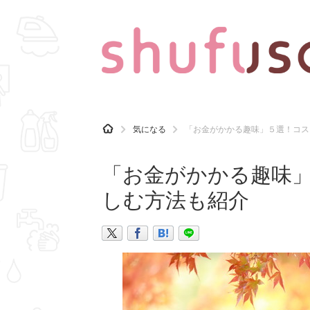
CATEGORY
記事カテゴリ
H
気になる
「お金がかかる趣味」５選！コス
O
気になる
運気
M
E
「お金がかかる趣味
マナー
趣味
しむ方法も紹介