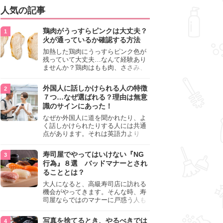
人気の記事
鶏肉がうっすらピンクは大丈夫？
火が通っているか確認する方法
加熱した鶏肉にうっすらピンク色が
残っていて大丈夫…なんて経験あり
ませんか？鶏肉はもも肉、ささみ、
手羽元など各部位によって食感や味
わいが異なり、いろいろと楽しめる
外国人に話しかけられる人の特徴
料理ですが、鶏肉は加熱した後でも
７つ…なぜ選ばれる？理由は無意
うっすらピンク色の部分が大丈夫な
識のサインにあった！
のと気になるときがあります。この
記事では生焼けか火が通っているの
なぜか外国人に道を聞かれたり、よ
かを確認する方法や、鶏肉を調理す
く話しかけられたりする人には共通
るときの注意点を紹介しますので、
点があります。それは英語力より
参考にしてみてくださいね。
も、無意識に発信している「話しか
けても大丈夫」というサインが関係
寿司屋でやってはいけない『NG
しています。よく選ばれる人の特徴
行為』８選 バッドマナーとされ
や、英語が苦手でも焦らない対処
ることとは？
法、自分を守るための注意点を詳し
く解説します。
大人になると、高級寿司店に訪れる
機会がやってきます。そんな時、寿
司屋ならではのマナーに戸惑う人も
少なくありません。本記事では、あ
らためて寿司屋でやってはいけない
写真を捨てるとき、やるべきでは