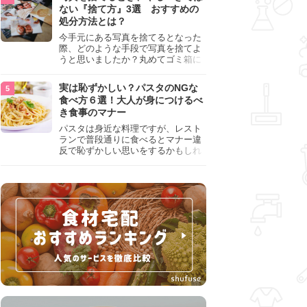
『NG行為』をチェックしましょう。
ない『捨て方』3選 おすすめの
処分方法とは？
今手元にある写真を捨てるとなった
際、どのような手段で写真を捨てよ
うと思いましたか？丸めてゴミ箱に
入れようと思った人は、要注意！写
真は個人情報が詰まっているので、
実は恥ずかしい？パスタのNGな
ただ丸めただけの状態で捨ててしま
食べ方６選！大人が身につけるべ
うのは危険です。写真にすべきでは
き食事のマナー
ない捨て方をまとめているので、ぜ
ひチェックしておきましょう。
パスタは身近な料理ですが、レスト
ランで普段通りに食べるとマナー違
反で恥ずかしい思いをするかもしれ
ません。スプーンの使用やすする音
など、日本人がやりがちな癖を把握
して、正しい食べ方を確認しましょ
う。大人の嗜みとして知っておきた
い新常識を解説します。