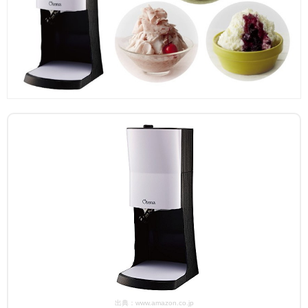
出典：www.amazon.co.jp