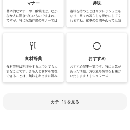
マナー
趣味
基本的なマナーや一般常識は、なか
趣味を持つことはリフレッシュにも
なか人に聞きづらいものですよね。
なり、日々の暮らしを豊かにしてく
ですが、特に冠婚葬祭のマナーでは
れますね。家事の合間をぬって没頭
失礼があってはいけませんので、失
できる時間は、忙しくしていても充
敗は避けたいところです。大人とし
実感が味わえます。特にガーデニン
て知っておきたいマナー全般のお役
グやハーブ栽培は人気があり、他に
立ち情報やお悩み解消情報をご紹介
も読書やカメラ、旅行など皆さんが
しています。
楽しめそうな趣味に関する情報をご
紹介しています。
食材辞典
おすすめ
食材管理は料理をする上でとても大
おすすめ記事一覧です。特に人気が
切なことです。きちんと食材を管理
あった情報、お役立ち情報をお届け
できることは、無駄を出さすに済み
いたします！｜シュフーズ
節約にもつながりますね。買う時の
見分け方や保存方法、下処理方法な
どが分かる食材辞典は大いに役立つ
でしょう。食材に関するお役立ち情
報やお悩み解消情報など盛りだくさ
カテゴリを見る
んにご紹介しています。