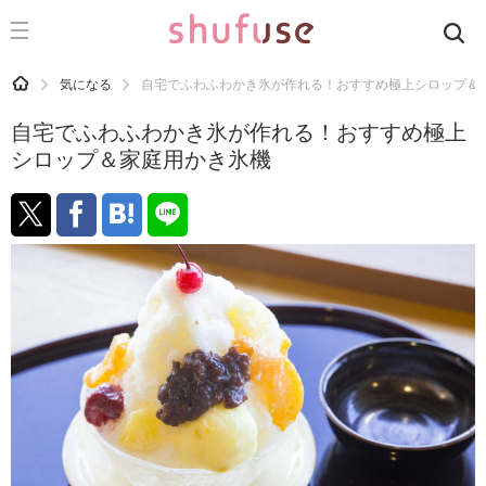
CATEGORY
記事カテゴリ
HOME
気になる
自宅でふわふわかき氷が作れる！おすすめ極上シロップ＆
気になる
自宅でふわふわかき氷が作れる！おすすめ極上
運気
シロップ＆家庭用かき氷機
洗濯
生活の知恵
お金
掃除
マナー
趣味
食材辞典
おすすめ