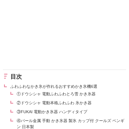
目次
ふわふわなかき氷が作れるおすすめかき氷機6選
①ドウシシャ 電動ふわふわとろ雪 かき氷器
②ドウシシャ 電動本格ふわふわ 氷かき器
③FUKAI 電動かき氷器 ハンディタイプ
④パール金属 手動 かき氷器 製氷 カップ付 クールズ ペンギ
ン 日本製