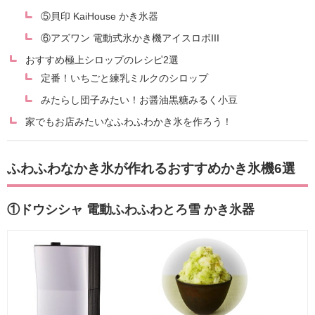
⑤貝印 KaiHouse かき氷器
⑥アズワン 電動式氷かき機アイスロボIII
おすすめ極上シロップのレシピ2選
定番！いちごと練乳ミルクのシロップ
みたらし団子みたい！お醤油黒糖みるく小豆
家でもお店みたいなふわふわかき氷を作ろう！
ふわふわなかき氷が作れるおすすめかき氷機6選
①ドウシシャ 電動ふわふわとろ雪 かき氷器