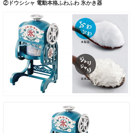
②ドウシシャ 電動本格ふわふわ 氷かき器