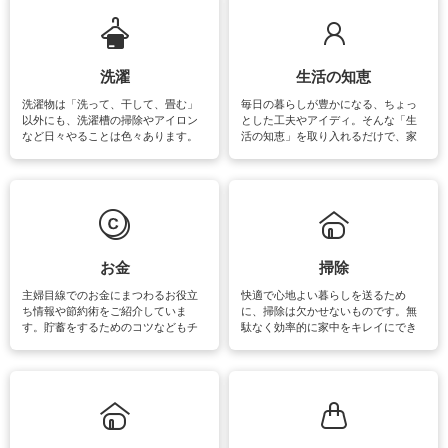
います。
洗濯
生活の知恵
洗濯物は「洗って、干して、畳む」
毎日の暮らしが豊かになる、ちょっ
以外にも、洗濯槽の掃除やアイロン
とした工夫やアイディ。そんな「生
など日々やることは色々あります。
活の知恵」を取り入れるだけで、家
素材によっては、洗剤や洗い方を変
事が楽しくなったり便利になるでし
えなくてはいけません。梅雨の季節
ょう。日常のなかで、すぐに実践で
は部屋干しが多くなりニオイ対策も
きるおすすめの裏ワザをご紹介して
必要になりますね。カーテンやラグ
います。
マットなどの大きな洗濯物も、正し
い洗い方をすれば自宅で洗うことが
できます。洗濯に関するお役立ち情
報やお悩み解消のための情報をご紹
お金
掃除
介しています。
主婦目線でのお金にまつわるお役立
快適で心地よい暮らしを送るため
ち情報や節約術をご紹介していま
に、掃除は欠かせないものです。無
す。貯蓄をするためのコツなどもチ
駄なく効率的に家中をキレイにでき
ェックしてみて下さいね♪まだ実践し
るよう、場所ごとの掃除方法やコ
ていないものがあれば、ぜひ取り入
ツ、アイテムをご紹介しています。
れてみてはいかがでしょうか。
掃除が苦手、洗剤で手肌が荒れてし
まう、時間がない、など掃除に関す
るお悩みを解消できるお役立ち情報
がたくさんあります。