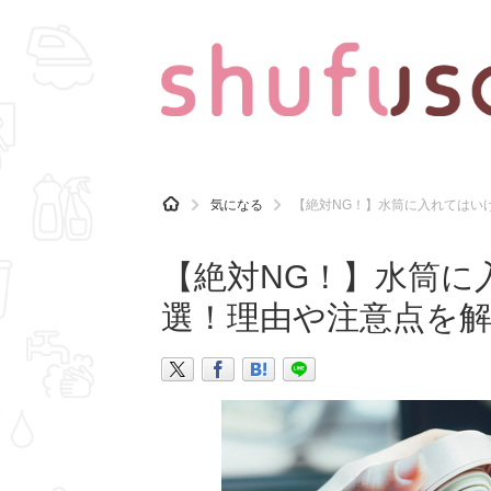
CATEGORY
記事カテゴリ
H
気になる
【絶対NG！】水筒に入れてはい
O
気になる
運気
M
E
【絶対NG！】水筒に
マナー
趣味
選！理由や注意点を