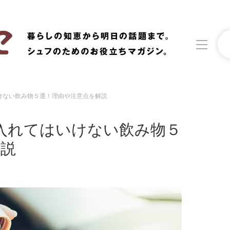
けない飲み物５選！理由や注意点を解説
洗濯
生活の知恵
入れてはいけない飲み物５
食材辞典
おすすめ
解説