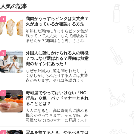
人気の記事
鶏肉がうっすらピンクは大丈夫？
火が通っているか確認する方法
加熱した鶏肉にうっすらピンク色が
残っていて大丈夫…なんて経験あり
ませんか？鶏肉はもも肉、ささみ、
手羽元など各部位によって食感や味
わいが異なり、いろいろと楽しめる
外国人に話しかけられる人の特徴
料理ですが、鶏肉は加熱した後でも
７つ…なぜ選ばれる？理由は無意
うっすらピンク色の部分が大丈夫な
識のサインにあった！
のと気になるときがあります。この
記事では生焼けか火が通っているの
なぜか外国人に道を聞かれたり、よ
かを確認する方法や、鶏肉を調理す
く話しかけられたりする人には共通
るときの注意点を紹介しますので、
点があります。それは英語力より
参考にしてみてくださいね。
も、無意識に発信している「話しか
けても大丈夫」というサインが関係
寿司屋でやってはいけない『NG
しています。よく選ばれる人の特徴
行為』８選 バッドマナーとされ
や、英語が苦手でも焦らない対処
ることとは？
法、自分を守るための注意点を詳し
く解説します。
大人になると、高級寿司店に訪れる
機会がやってきます。そんな時、寿
司屋ならではのマナーに戸惑う人も
少なくありません。本記事では、あ
らためて寿司屋でやってはいけない
写真を捨てるとき、やるべきでは