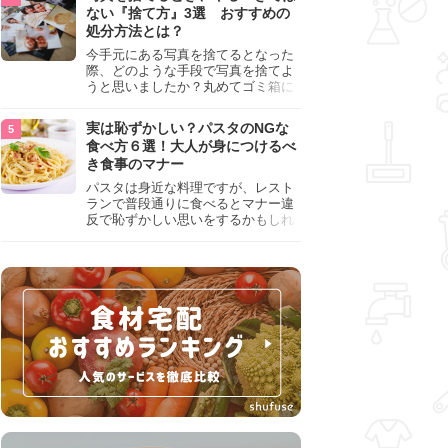
『NG行為』をチェックしましょう。
ない『捨て方』3選 おすすめの
処分方法とは？
今手元にある写真を捨てるとなった
際、どのような手段で写真を捨てよ
うと思いましたか？丸めてゴミ箱に
入れようと思った人は、要注意！写
真は個人情報が詰まっているので、
実は恥ずかしい？パスタのNGな
ただ丸めただけの状態で捨ててしま
食べ方６選！大人が身につけるべ
うのは危険です。写真にすべきでは
き食事のマナー
ない捨て方をまとめているので、ぜ
ひチェックしておきましょう。
パスタは身近な料理ですが、レスト
ランで普段通りに食べるとマナー違
反で恥ずかしい思いをするかもしれ
ません。スプーンの使用やすする音
など、日本人がやりがちな癖を把握
して、正しい食べ方を確認しましょ
う。大人の嗜みとして知っておきた
い新常識を解説します。