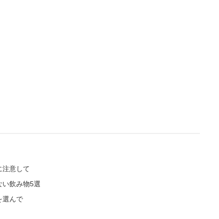
L
/
U
o
n
a
m
d
u
e
t
d
e
:
4
.
7
5
%
に注意して
ない飲み物5選
を選んで