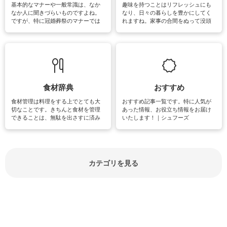
基本的なマナーや一般常識は、なか
趣味を持つことはリフレッシュにも
なか人に聞きづらいものですよね。
なり、日々の暮らしを豊かにしてく
ですが、特に冠婚葬祭のマナーでは
れますね。家事の合間をぬって没頭
失礼があってはいけませんので、失
できる時間は、忙しくしていても充
敗は避けたいところです。大人とし
実感が味わえます。特にガーデニン
て知っておきたいマナー全般のお役
グやハーブ栽培は人気があり、他に
立ち情報やお悩み解消情報をご紹介
も読書やカメラ、旅行など皆さんが
しています。
楽しめそうな趣味に関する情報をご
紹介しています。
食材辞典
おすすめ
食材管理は料理をする上でとても大
おすすめ記事一覧です。特に人気が
切なことです。きちんと食材を管理
あった情報、お役立ち情報をお届け
できることは、無駄を出さすに済み
いたします！｜シュフーズ
節約にもつながりますね。買う時の
見分け方や保存方法、下処理方法な
どが分かる食材辞典は大いに役立つ
でしょう。食材に関するお役立ち情
報やお悩み解消情報など盛りだくさ
カテゴリを見る
んにご紹介しています。