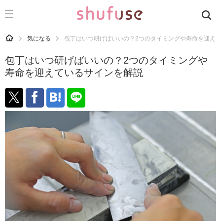
CATEGORY
記事カテゴリ
HOME
気になる
包丁はいつ研げばいいの？2つのタイミングや寿命を迎え
気になる
包丁はいつ研げばいいの？2つのタイミングや
運気
寿命を迎えているサインを解説
洗濯
生活の知恵
お金
掃除
マナー
趣味
食材辞典
おすすめ