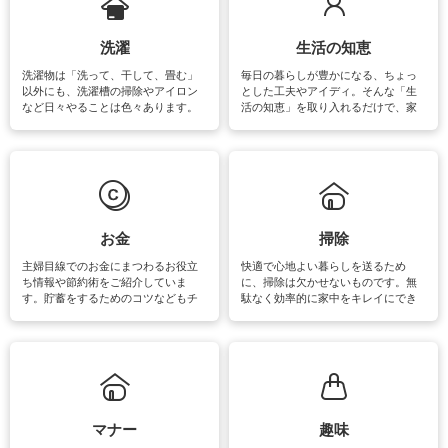
洗濯
生活の知恵
洗濯物は「洗って、干して、畳む」
毎日の暮らしが豊かになる、ちょっ
以外にも、洗濯槽の掃除やアイロン
とした工夫やアイディ。そんな「生
など日々やることは色々あります。
活の知恵」を取り入れるだけで、家
素材によっては、洗剤や洗い方を変
事が楽しくなったり便利になるでし
えなくてはいけません。梅雨の季節
ょう。日常のなかで、すぐに実践で
は部屋干しが多くなりニオイ対策も
きるおすすめの裏ワザをご紹介して
必要になりますね。カーテンやラグ
います。
マットなどの大きな洗濯物も、正し
い洗い方をすれば自宅で洗うことが
できます。洗濯に関するお役立ち情
報やお悩み解消のための情報をご紹
お金
掃除
介しています。
主婦目線でのお金にまつわるお役立
快適で心地よい暮らしを送るため
ち情報や節約術をご紹介していま
に、掃除は欠かせないものです。無
す。貯蓄をするためのコツなどもチ
駄なく効率的に家中をキレイにでき
ェックしてみて下さいね♪まだ実践し
るよう、場所ごとの掃除方法やコ
ていないものがあれば、ぜひ取り入
ツ、アイテムをご紹介しています。
れてみてはいかがでしょうか。
掃除が苦手、洗剤で手肌が荒れてし
まう、時間がない、など掃除に関す
るお悩みを解消できるお役立ち情報
がたくさんあります。
マナー
趣味