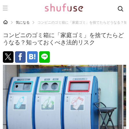
CATEGORY
記事カテゴリ
HOME
気になる
コンビニのゴミ箱に「家庭ゴミ」を捨てたらどうなる？知
気になる
コンビニのゴミ箱に「家庭ゴミ」を捨てたらど
運気
うなる？知っておくべき法的リスク
洗濯
生活の知恵
お金
掃除
マナー
趣味
食材辞典
おすすめ