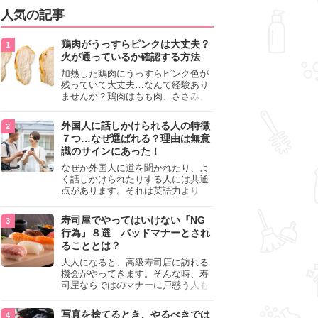
人気の記事
鶏肉がうっすらピンクは大丈夫？
火が通っているか確認する方法
加熱した鶏肉にうっすらピンク色が
残っていて大丈夫…なんて経験あり
ませんか？鶏肉はもも肉、ささみ、
手羽元など各部位によって食感や味
わいが異なり、いろいろと楽しめる
外国人に話しかけられる人の特徴
料理ですが、鶏肉は加熱した後でも
７つ…なぜ選ばれる？理由は無意
うっすらピンク色の部分が大丈夫な
識のサインにあった！
のと気になるときがあります。この
記事では生焼けか火が通っているの
なぜか外国人に道を聞かれたり、よ
かを確認する方法や、鶏肉を調理す
く話しかけられたりする人には共通
るときの注意点を紹介しますので、
点があります。それは英語力より
参考にしてみてくださいね。
も、無意識に発信している「話しか
けても大丈夫」というサインが関係
寿司屋でやってはいけない『NG
しています。よく選ばれる人の特徴
行為』８選 バッドマナーとされ
や、英語が苦手でも焦らない対処
ることとは？
法、自分を守るための注意点を詳し
く解説します。
大人になると、高級寿司店に訪れる
機会がやってきます。そんな時、寿
司屋ならではのマナーに戸惑う人も
少なくありません。本記事では、あ
らためて寿司屋でやってはいけない
写真を捨てるとき、やるべきでは