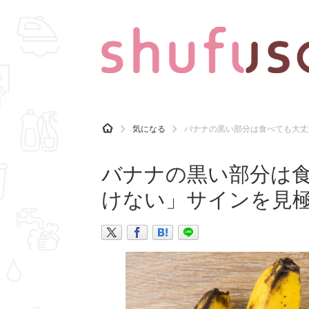
CATEGORY
記事カテゴリ
H
気になる
バナナの黒い部分は食べても大丈
O
気になる
運気
M
E
バナナの黒い部分は
マナー
趣味
けない」サインを見