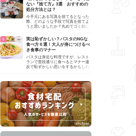
『NG行為』をチェックしましょう。
ない『捨て方』3選 おすすめの
処分方法とは？
今手元にある写真を捨てるとなった
際、どのような手段で写真を捨てよ
うと思いましたか？丸めてゴミ箱に
入れようと思った人は、要注意！写
真は個人情報が詰まっているので、
実は恥ずかしい？パスタのNGな
ただ丸めただけの状態で捨ててしま
食べ方６選！大人が身につけるべ
うのは危険です。写真にすべきでは
き食事のマナー
ない捨て方をまとめているので、ぜ
ひチェックしておきましょう。
パスタは身近な料理ですが、レスト
ランで普段通りに食べるとマナー違
反で恥ずかしい思いをするかもしれ
ません。スプーンの使用やすする音
など、日本人がやりがちな癖を把握
して、正しい食べ方を確認しましょ
う。大人の嗜みとして知っておきた
い新常識を解説します。