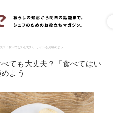
夫？「食べてはいけない」サインを見極めよう
洗濯
生活の知恵
食べても大丈夫？「食べてはい
食材辞典
おすすめ
極めよう