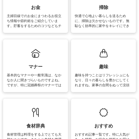
できます。洗濯に関するお役立ち情
報やお悩み解消のための情報をご紹
お金
掃除
介しています。
主婦目線でのお金にまつわるお役立
快適で心地よい暮らしを送るため
ち情報や節約術をご紹介していま
に、掃除は欠かせないものです。無
す。貯蓄をするためのコツなどもチ
駄なく効率的に家中をキレイにでき
ェックしてみて下さいね♪まだ実践し
るよう、場所ごとの掃除方法やコ
ていないものがあれば、ぜひ取り入
ツ、アイテムをご紹介しています。
れてみてはいかがでしょうか。
掃除が苦手、洗剤で手肌が荒れてし
まう、時間がない、など掃除に関す
るお悩みを解消できるお役立ち情報
がたくさんあります。
マナー
趣味
基本的なマナーや一般常識は、なか
趣味を持つことはリフレッシュにも
なか人に聞きづらいものですよね。
なり、日々の暮らしを豊かにしてく
ですが、特に冠婚葬祭のマナーでは
れますね。家事の合間をぬって没頭
失礼があってはいけませんので、失
できる時間は、忙しくしていても充
敗は避けたいところです。大人とし
実感が味わえます。特にガーデニン
て知っておきたいマナー全般のお役
グやハーブ栽培は人気があり、他に
立ち情報やお悩み解消情報をご紹介
も読書やカメラ、旅行など皆さんが
しています。
楽しめそうな趣味に関する情報をご
紹介しています。
食材辞典
おすすめ
食材管理は料理をする上でとても大
おすすめ記事一覧です。特に人気が