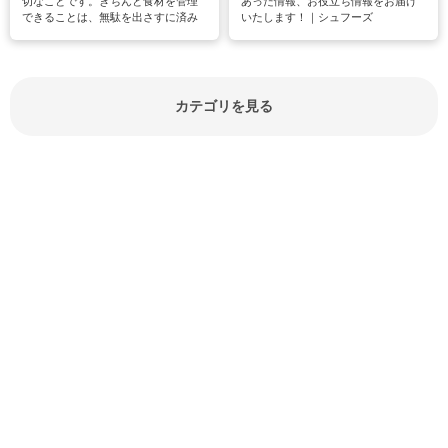
切なことです。きちんと食材を管理
あった情報、お役立ち情報をお届け
できることは、無駄を出さすに済み
いたします！｜シュフーズ
節約にもつながりますね。買う時の
見分け方や保存方法、下処理方法な
どが分かる食材辞典は大いに役立つ
でしょう。食材に関するお役立ち情
報やお悩み解消情報など盛りだくさ
カテゴリを見る
んにご紹介しています。