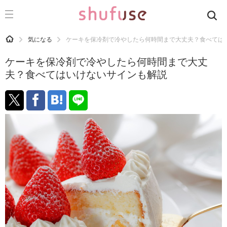
CATEGORY
記事カテゴリ
HOME
気になる
ケーキを保冷剤で冷やしたら何時間まで大丈夫？食べては
気になる
ケーキを保冷剤で冷やしたら何時間まで大丈
運気
夫？食べてはいけないサインも解説
洗濯
生活の知恵
お金
掃除
マナー
趣味
食材辞典
おすすめ