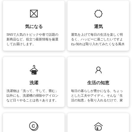
気になる
運気
SNSで人気のトピックや巷で話題の
運気を上げて毎日の生活を楽しく明
新商品など、役立つ最新情報を厳選
るく、ハッピーに過ごしたいですよ
してお届けします。
ね♪知れば取り入れてみたくなる風水
をはじめ、訪れたくなるパワースポ
ットや神社、お寺巡りなど運気をア
ップさせるための情報をご紹介して
います。
洗濯
生活の知恵
洗濯物は「洗って、干して、畳む」
毎日の暮らしが豊かになる、ちょっ
以外にも、洗濯槽の掃除やアイロン
とした工夫やアイディ。そんな「生
など日々やることは色々あります。
活の知恵」を取り入れるだけで、家
素材によっては、洗剤や洗い方を変
事が楽しくなったり便利になるでし
えなくてはいけません。梅雨の季節
ょう。日常のなかで、すぐに実践で
は部屋干しが多くなりニオイ対策も
きるおすすめの裏ワザをご紹介して
必要になりますね。カーテンやラグ
います。
マットなどの大きな洗濯物も、正し
い洗い方をすれば自宅で洗うことが