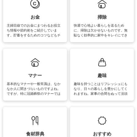
マットなどの大きな洗濯物も、正し
い洗い方をすれば自宅で洗うことが
できます。洗濯に関するお役立ち情
報やお悩み解消のための情報をご紹
お金
掃除
介しています。
主婦目線でのお金にまつわるお役立
快適で心地よい暮らしを送るため
ち情報や節約術をご紹介していま
に、掃除は欠かせないものです。無
す。貯蓄をするためのコツなどもチ
駄なく効率的に家中をキレイにでき
ェックしてみて下さいね♪まだ実践し
るよう、場所ごとの掃除方法やコ
ていないものがあれば、ぜひ取り入
ツ、アイテムをご紹介しています。
れてみてはいかがでしょうか。
掃除が苦手、洗剤で手肌が荒れてし
まう、時間がない、など掃除に関す
るお悩みを解消できるお役立ち情報
がたくさんあります。
マナー
趣味
基本的なマナーや一般常識は、なか
趣味を持つことはリフレッシュにも
なか人に聞きづらいものですよね。
なり、日々の暮らしを豊かにしてく
ですが、特に冠婚葬祭のマナーでは
れますね。家事の合間をぬって没頭
失礼があってはいけませんので、失
できる時間は、忙しくしていても充
敗は避けたいところです。大人とし
実感が味わえます。特にガーデニン
て知っておきたいマナー全般のお役
グやハーブ栽培は人気があり、他に
立ち情報やお悩み解消情報をご紹介
も読書やカメラ、旅行など皆さんが
しています。
楽しめそうな趣味に関する情報をご
紹介しています。
食材辞典
おすすめ