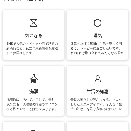
気になる
運気
SNSで人気のトピックや巷で話題の
運気を上げて毎日の生活を楽しく明
新商品など、役立つ最新情報を厳選
るく、ハッピーに過ごしたいですよ
してお届けします。
ね♪知れば取り入れてみたくなる風水
をはじめ、訪れたくなるパワースポ
ットや神社、お寺巡りなど運気をア
ップさせるための情報をご紹介して
います。
洗濯
生活の知恵
洗濯物は「洗って、干して、畳む」
毎日の暮らしが豊かになる、ちょっ
以外にも、洗濯槽の掃除やアイロン
とした工夫やアイディ。そんな「生
など日々やることは色々あります。
活の知恵」を取り入れるだけで、家
素材によっては、洗剤や洗い方を変
事が楽しくなったり便利になるでし
えなくてはいけません。梅雨の季節
ょう。日常のなかで、すぐに実践で
は部屋干しが多くなりニオイ対策も
きるおすすめの裏ワザをご紹介して
必要になりますね。カーテンやラグ
います。