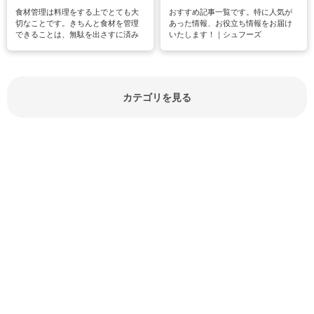
食材管理は料理をする上でとても大
おすすめ記事一覧です。特に人気が
切なことです。きちんと食材を管理
あった情報、お役立ち情報をお届け
できることは、無駄を出さすに済み
いたします！｜シュフーズ
節約にもつながりますね。買う時の
見分け方や保存方法、下処理方法な
どが分かる食材辞典は大いに役立つ
でしょう。食材に関するお役立ち情
報やお悩み解消情報など盛りだくさ
カテゴリを見る
んにご紹介しています。