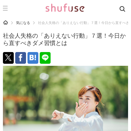
CATEGORY
記事カテゴリ
HOME
気になる
社会人失格の「ありえない行動」７選！今日から直すべき
気になる
社会人失格の「ありえない行動」７選！今日か
運気
ら直すべきダメ習慣とは
洗濯
生活の知恵
お金
掃除
マナー
趣味
食材辞典
おすすめ