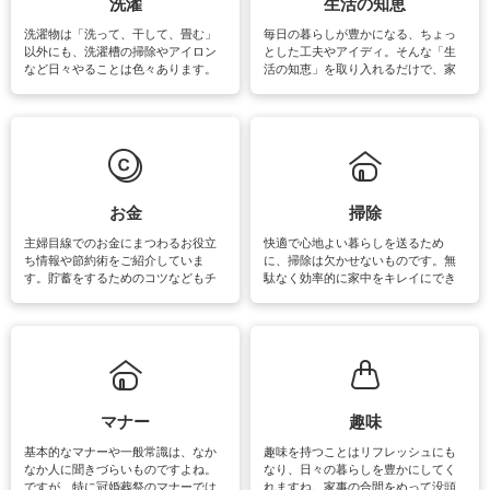
洗濯
生活の知恵
洗濯物は「洗って、干して、畳む」
毎日の暮らしが豊かになる、ちょっ
以外にも、洗濯槽の掃除やアイロン
とした工夫やアイディ。そんな「生
など日々やることは色々あります。
活の知恵」を取り入れるだけで、家
素材によっては、洗剤や洗い方を変
事が楽しくなったり便利になるでし
えなくてはいけません。梅雨の季節
ょう。日常のなかで、すぐに実践で
は部屋干しが多くなりニオイ対策も
きるおすすめの裏ワザをご紹介して
必要になりますね。カーテンやラグ
います。
マットなどの大きな洗濯物も、正し
い洗い方をすれば自宅で洗うことが
できます。洗濯に関するお役立ち情
報やお悩み解消のための情報をご紹
お金
掃除
介しています。
主婦目線でのお金にまつわるお役立
快適で心地よい暮らしを送るため
ち情報や節約術をご紹介していま
に、掃除は欠かせないものです。無
す。貯蓄をするためのコツなどもチ
駄なく効率的に家中をキレイにでき
ェックしてみて下さいね♪まだ実践し
るよう、場所ごとの掃除方法やコ
ていないものがあれば、ぜひ取り入
ツ、アイテムをご紹介しています。
れてみてはいかがでしょうか。
掃除が苦手、洗剤で手肌が荒れてし
まう、時間がない、など掃除に関す
るお悩みを解消できるお役立ち情報
がたくさんあります。
マナー
趣味
基本的なマナーや一般常識は、なか
趣味を持つことはリフレッシュにも
なか人に聞きづらいものですよね。
なり、日々の暮らしを豊かにしてく
ですが、特に冠婚葬祭のマナーでは
れますね。家事の合間をぬって没頭