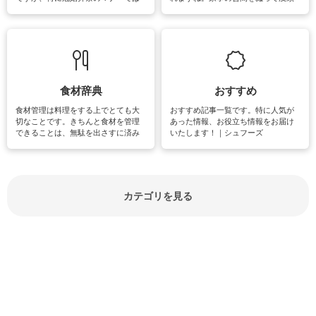
失礼があってはいけませんので、失
できる時間は、忙しくしていても充
敗は避けたいところです。大人とし
実感が味わえます。特にガーデニン
て知っておきたいマナー全般のお役
グやハーブ栽培は人気があり、他に
立ち情報やお悩み解消情報をご紹介
も読書やカメラ、旅行など皆さんが
しています。
楽しめそうな趣味に関する情報をご
紹介しています。
食材辞典
おすすめ
食材管理は料理をする上でとても大
おすすめ記事一覧です。特に人気が
切なことです。きちんと食材を管理
あった情報、お役立ち情報をお届け
できることは、無駄を出さすに済み
いたします！｜シュフーズ
節約にもつながりますね。買う時の
見分け方や保存方法、下処理方法な
どが分かる食材辞典は大いに役立つ
でしょう。食材に関するお役立ち情
報やお悩み解消情報など盛りだくさ
カテゴリを見る
んにご紹介しています。