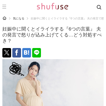
CATEGORY
記事カテゴリ
HOME
気になる
妊娠中に聞くとイライラする『6つの言葉』 夫の発言で怒
気になる
妊娠中に聞くとイライラする『6つの言葉』 夫
運気
の発言で怒りが込み上げてくる…どう対処すべ
き？
洗濯
生活の知恵
お金
掃除
マナー
趣味
食材辞典
おすすめ