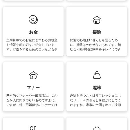
えなくてはいけません。梅雨の季節
ょう。日常のなかで、すぐに実践で
は部屋干しが多くなりニオイ対策も
きるおすすめの裏ワザをご紹介して
必要になりますね。カーテンやラグ
います。
マットなどの大きな洗濯物も、正し
い洗い方をすれば自宅で洗うことが
できます。洗濯に関するお役立ち情
報やお悩み解消のための情報をご紹
お金
掃除
介しています。
主婦目線でのお金にまつわるお役立
快適で心地よい暮らしを送るため
ち情報や節約術をご紹介していま
に、掃除は欠かせないものです。無
す。貯蓄をするためのコツなどもチ
駄なく効率的に家中をキレイにでき
ェックしてみて下さいね♪まだ実践し
るよう、場所ごとの掃除方法やコ
ていないものがあれば、ぜひ取り入
ツ、アイテムをご紹介しています。
れてみてはいかがでしょうか。
掃除が苦手、洗剤で手肌が荒れてし
まう、時間がない、など掃除に関す
るお悩みを解消できるお役立ち情報
がたくさんあります。
マナー
趣味
基本的なマナーや一般常識は、なか
趣味を持つことはリフレッシュにも
なか人に聞きづらいものですよね。
なり、日々の暮らしを豊かにしてく
ですが、特に冠婚葬祭のマナーでは
れますね。家事の合間をぬって没頭
失礼があってはいけませんので、失
できる時間は、忙しくしていても充
敗は避けたいところです。大人とし
実感が味わえます。特にガーデニン
て知っておきたいマナー全般のお役
グやハーブ栽培は人気があり、他に
立ち情報やお悩み解消情報をご紹介
も読書やカメラ、旅行など皆さんが
しています。
楽しめそうな趣味に関する情報をご