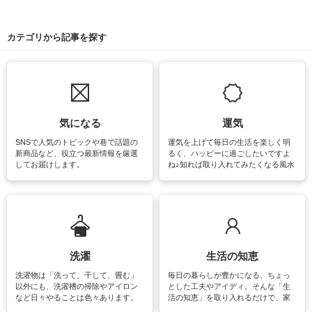
カテゴリから記事を探す
気になる
運気
SNSで人気のトピックや巷で話題の
運気を上げて毎日の生活を楽しく明
新商品など、役立つ最新情報を厳選
るく、ハッピーに過ごしたいですよ
してお届けします。
ね♪知れば取り入れてみたくなる風水
をはじめ、訪れたくなるパワースポ
ットや神社、お寺巡りなど運気をア
ップさせるための情報をご紹介して
います。
洗濯
生活の知恵
洗濯物は「洗って、干して、畳む」
毎日の暮らしが豊かになる、ちょっ
以外にも、洗濯槽の掃除やアイロン
とした工夫やアイディ。そんな「生
など日々やることは色々あります。
活の知恵」を取り入れるだけで、家
素材によっては、洗剤や洗い方を変
事が楽しくなったり便利になるでし