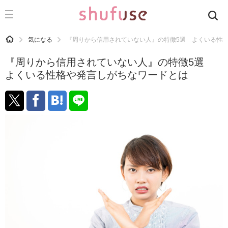
CATEGORY
記事カテゴリ
HOME
気になる
『周りから信用されていない人』の特徴5選 よくいる性
気になる
『周りから信用されていない人』の特徴5選
運気
よくいる性格や発言しがちなワードとは
洗濯
生活の知恵
お金
掃除
マナー
趣味
食材辞典
おすすめ