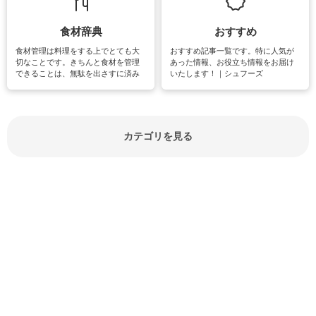
紹介しています。
食材辞典
おすすめ
食材管理は料理をする上でとても大
おすすめ記事一覧です。特に人気が
切なことです。きちんと食材を管理
あった情報、お役立ち情報をお届け
できることは、無駄を出さすに済み
いたします！｜シュフーズ
節約にもつながりますね。買う時の
見分け方や保存方法、下処理方法な
どが分かる食材辞典は大いに役立つ
でしょう。食材に関するお役立ち情
報やお悩み解消情報など盛りだくさ
カテゴリを見る
んにご紹介しています。