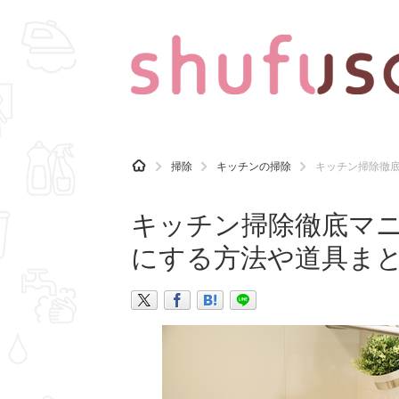
CATEGORY
記事カテゴリ
H
掃除
キッチンの掃除
キッチン掃除徹
O
気になる
運気
M
E
キッチン掃除徹底マ
マナー
趣味
にする方法や道具ま