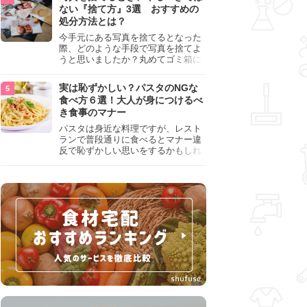
『NG行為』をチェックしましょう。
ない『捨て方』3選 おすすめの
処分方法とは？
今手元にある写真を捨てるとなった
際、どのような手段で写真を捨てよ
うと思いましたか？丸めてゴミ箱に
入れようと思った人は、要注意！写
真は個人情報が詰まっているので、
実は恥ずかしい？パスタのNGな
ただ丸めただけの状態で捨ててしま
食べ方６選！大人が身につけるべ
うのは危険です。写真にすべきでは
き食事のマナー
ない捨て方をまとめているので、ぜ
ひチェックしておきましょう。
パスタは身近な料理ですが、レスト
ランで普段通りに食べるとマナー違
反で恥ずかしい思いをするかもしれ
ません。スプーンの使用やすする音
など、日本人がやりがちな癖を把握
して、正しい食べ方を確認しましょ
う。大人の嗜みとして知っておきた
い新常識を解説します。