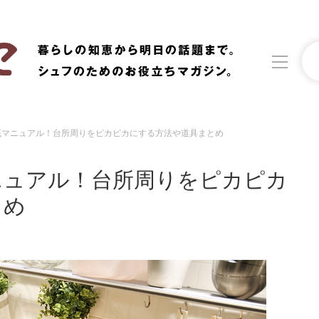
底マニュアル！台所周りをピカピカにする方法や道具まとめ
洗濯
生活の知恵
ニュアル！台所周りをピカピカ
食材辞典
おすすめ
とめ