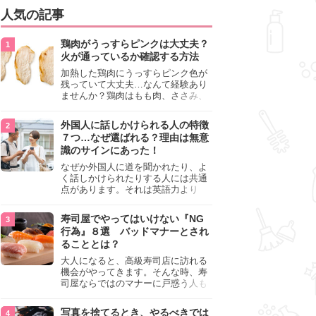
人気の記事
鶏肉がうっすらピンクは大丈夫？
火が通っているか確認する方法
加熱した鶏肉にうっすらピンク色が
残っていて大丈夫…なんて経験あり
ませんか？鶏肉はもも肉、ささみ、
手羽元など各部位によって食感や味
わいが異なり、いろいろと楽しめる
外国人に話しかけられる人の特徴
料理ですが、鶏肉は加熱した後でも
７つ…なぜ選ばれる？理由は無意
うっすらピンク色の部分が大丈夫な
識のサインにあった！
のと気になるときがあります。この
記事では生焼けか火が通っているの
なぜか外国人に道を聞かれたり、よ
かを確認する方法や、鶏肉を調理す
く話しかけられたりする人には共通
るときの注意点を紹介しますので、
点があります。それは英語力より
参考にしてみてくださいね。
も、無意識に発信している「話しか
けても大丈夫」というサインが関係
寿司屋でやってはいけない『NG
しています。よく選ばれる人の特徴
行為』８選 バッドマナーとされ
や、英語が苦手でも焦らない対処
ることとは？
法、自分を守るための注意点を詳し
く解説します。
大人になると、高級寿司店に訪れる
機会がやってきます。そんな時、寿
司屋ならではのマナーに戸惑う人も
少なくありません。本記事では、あ
らためて寿司屋でやってはいけない
写真を捨てるとき、やるべきでは