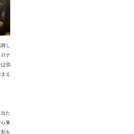
混雑し
コロナ
では混
踏まえ
り出た
から巣
役割を