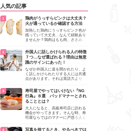
人気の記事
鶏肉がうっすらピンクは大丈夫？
火が通っているか確認する方法
加熱した鶏肉にうっすらピンク色が
残っていて大丈夫…なんて経験あり
ませんか？鶏肉はもも肉、ささみ、
手羽元など各部位によって食感や味
わいが異なり、いろいろと楽しめる
外国人に話しかけられる人の特徴
料理ですが、鶏肉は加熱した後でも
７つ…なぜ選ばれる？理由は無意
うっすらピンク色の部分が大丈夫な
識のサインにあった！
のと気になるときがあります。この
記事では生焼けか火が通っているの
なぜか外国人に道を聞かれたり、よ
かを確認する方法や、鶏肉を調理す
く話しかけられたりする人には共通
るときの注意点を紹介しますので、
点があります。それは英語力より
参考にしてみてくださいね。
も、無意識に発信している「話しか
けても大丈夫」というサインが関係
寿司屋でやってはいけない『NG
しています。よく選ばれる人の特徴
行為』８選 バッドマナーとされ
や、英語が苦手でも焦らない対処
ることとは？
法、自分を守るための注意点を詳し
く解説します。
大人になると、高級寿司店に訪れる
機会がやってきます。そんな時、寿
司屋ならではのマナーに戸惑う人も
少なくありません。本記事では、あ
らためて寿司屋でやってはいけない
写真を捨てるとき、やるべきでは