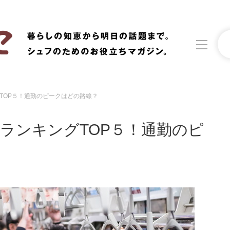
TOP５！通勤のピークはどの路線？
洗濯
生活の知恵
ランキングTOP５！通勤のピ
食材辞典
おすすめ