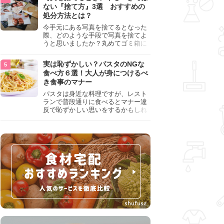
『NG行為』をチェックしましょう。
ない『捨て方』3選 おすすめの
処分方法とは？
今手元にある写真を捨てるとなった
際、どのような手段で写真を捨てよ
うと思いましたか？丸めてゴミ箱に
入れようと思った人は、要注意！写
真は個人情報が詰まっているので、
実は恥ずかしい？パスタのNGな
ただ丸めただけの状態で捨ててしま
食べ方６選！大人が身につけるべ
うのは危険です。写真にすべきでは
き食事のマナー
ない捨て方をまとめているので、ぜ
ひチェックしておきましょう。
パスタは身近な料理ですが、レスト
ランで普段通りに食べるとマナー違
反で恥ずかしい思いをするかもしれ
ません。スプーンの使用やすする音
など、日本人がやりがちな癖を把握
して、正しい食べ方を確認しましょ
う。大人の嗜みとして知っておきた
い新常識を解説します。