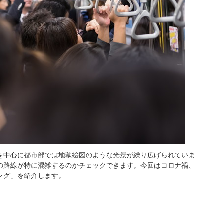
を中心に都市部では地獄絵図のような光景が繰り広げられていま
の路線が特に混雑するのかチェックできます。今回はコロナ禍、
ング」を紹介します。
L
/
U