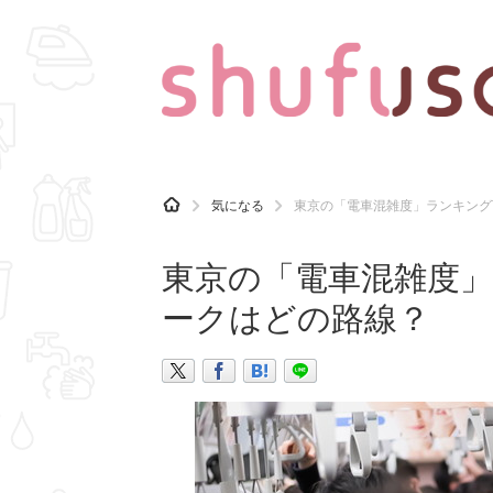
CATEGORY
記事カテゴリ
H
気になる
東京の「電車混雑度」ランキング
O
気になる
運気
M
E
東京の「電車混雑度」
マナー
趣味
ークはどの路線？