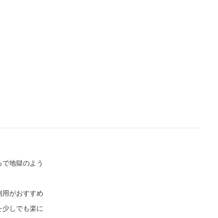
o
n
a
m
d
u
e
t
d
e
:
4
.
3
6
%
るで地獄のよう
利用がおすすめ
を少しでも楽に