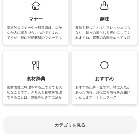
るお悩みを解消できるお役立ち情報
がたくさんあります。
マナー
趣味
基本的なマナーや一般常識は、なか
趣味を持つことはリフレッシュにも
なか人に聞きづらいものですよね。
なり、日々の暮らしを豊かにしてく
ですが、特に冠婚葬祭のマナーでは
れますね。家事の合間をぬって没頭
失礼があってはいけませんので、失
できる時間は、忙しくしていても充
敗は避けたいところです。大人とし
実感が味わえます。特にガーデニン
て知っておきたいマナー全般のお役
グやハーブ栽培は人気があり、他に
立ち情報やお悩み解消情報をご紹介
も読書やカメラ、旅行など皆さんが
しています。
楽しめそうな趣味に関する情報をご
紹介しています。
食材辞典
おすすめ
食材管理は料理をする上でとても大
おすすめ記事一覧です。特に人気が
切なことです。きちんと食材を管理
あった情報、お役立ち情報をお届け
できることは、無駄を出さすに済み
いたします！｜シュフーズ
節約にもつながりますね。買う時の
見分け方や保存方法、下処理方法な
どが分かる食材辞典は大いに役立つ
でしょう。食材に関するお役立ち情
報やお悩み解消情報など盛りだくさ
カテゴリを見る
んにご紹介しています。