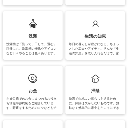
をはじめ、訪れたくなるパワースポ
ットや神社、お寺巡りなど運気をア
ップさせるための情報をご紹介して
います。
洗濯
生活の知恵
洗濯物は「洗って、干して、畳む」
毎日の暮らしが豊かになる、ちょっ
以外にも、洗濯槽の掃除やアイロン
とした工夫やアイディ。そんな「生
など日々やることは色々あります。
活の知恵」を取り入れるだけで、家
素材によっては、洗剤や洗い方を変
事が楽しくなったり便利になるでし
えなくてはいけません。梅雨の季節
ょう。日常のなかで、すぐに実践で
は部屋干しが多くなりニオイ対策も
きるおすすめの裏ワザをご紹介して
必要になりますね。カーテンやラグ
います。
マットなどの大きな洗濯物も、正し
い洗い方をすれば自宅で洗うことが
できます。洗濯に関するお役立ち情
報やお悩み解消のための情報をご紹
お金
掃除
介しています。
主婦目線でのお金にまつわるお役立
快適で心地よい暮らしを送るため
ち情報や節約術をご紹介していま
に、掃除は欠かせないものです。無
す。貯蓄をするためのコツなどもチ
駄なく効率的に家中をキレイにでき
ェックしてみて下さいね♪まだ実践し
るよう、場所ごとの掃除方法やコ
ていないものがあれば、ぜひ取り入
ツ、アイテムをご紹介しています。
れてみてはいかがでしょうか。
掃除が苦手、洗剤で手肌が荒れてし
まう、時間がない、など掃除に関す