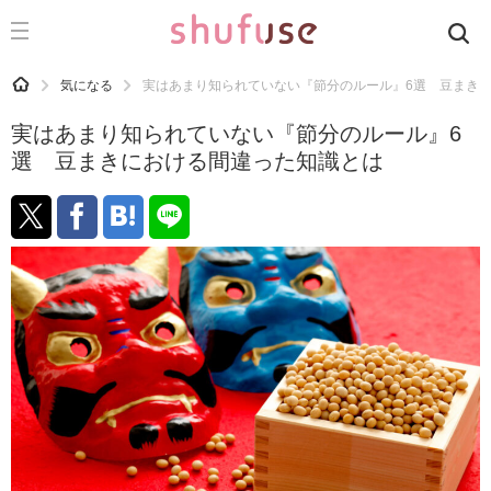
CATEGORY
記事カテゴリ
HOME
気になる
実はあまり知られていない『節分のルール』6選 豆まき
気になる
実はあまり知られていない『節分のルール』6
運気
選 豆まきにおける間違った知識とは
洗濯
生活の知恵
お金
掃除
マナー
趣味
食材辞典
おすすめ