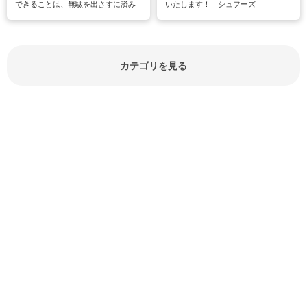
できることは、無駄を出さすに済み
いたします！｜シュフーズ
節約にもつながりますね。買う時の
見分け方や保存方法、下処理方法な
どが分かる食材辞典は大いに役立つ
でしょう。食材に関するお役立ち情
報やお悩み解消情報など盛りだくさ
カテゴリを見る
んにご紹介しています。