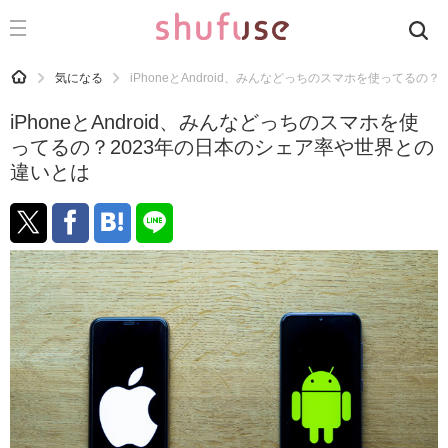
CATEGORY
記事カテゴリ
HOME
気になる
iPhoneとAndroid、みんなどっちのスマホを使ってる
気になる
iPhoneとAndroid、みんなどっちのスマホを使
運気
ってるの？2023年の日本のシェア率や世界との
違いとは
洗濯
生活の知恵
お金
掃除
マナー
趣味
食材辞典
おすすめ