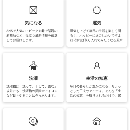
気になる
運気
SNSで人気のトピックや巷で話題の
運気を上げて毎日の生活を楽しく明
新商品など、役立つ最新情報を厳選
るく、ハッピーに過ごしたいですよ
してお届けします。
ね♪知れば取り入れてみたくなる風水
をはじめ、訪れたくなるパワースポ
ットや神社、お寺巡りなど運気をア
ップさせるための情報をご紹介して
います。
洗濯
生活の知恵
洗濯物は「洗って、干して、畳む」
毎日の暮らしが豊かになる、ちょっ
以外にも、洗濯槽の掃除やアイロン
とした工夫やアイディ。そんな「生
など日々やることは色々あります。
活の知恵」を取り入れるだけで、家
素材によっては、洗剤や洗い方を変
事が楽しくなったり便利になるでし
えなくてはいけません。梅雨の季節
ょう。日常のなかで、すぐに実践で
は部屋干しが多くなりニオイ対策も
きるおすすめの裏ワザをご紹介して
必要になりますね。カーテンやラグ
います。
マットなどの大きな洗濯物も、正し
い洗い方をすれば自宅で洗うことが
できます。洗濯に関するお役立ち情