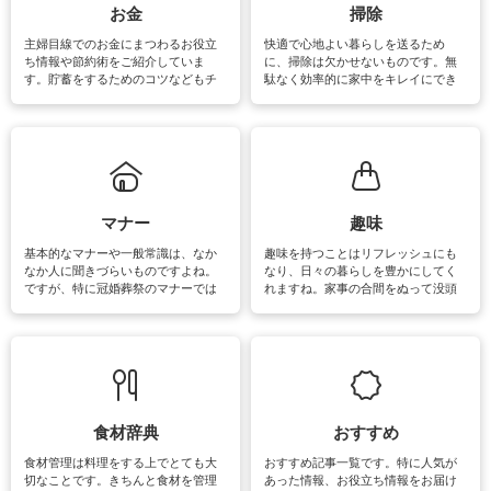
報やお悩み解消のための情報をご紹
お金
掃除
介しています。
主婦目線でのお金にまつわるお役立
快適で心地よい暮らしを送るため
ち情報や節約術をご紹介していま
に、掃除は欠かせないものです。無
す。貯蓄をするためのコツなどもチ
駄なく効率的に家中をキレイにでき
ェックしてみて下さいね♪まだ実践し
るよう、場所ごとの掃除方法やコ
ていないものがあれば、ぜひ取り入
ツ、アイテムをご紹介しています。
れてみてはいかがでしょうか。
掃除が苦手、洗剤で手肌が荒れてし
まう、時間がない、など掃除に関す
るお悩みを解消できるお役立ち情報
がたくさんあります。
マナー
趣味
基本的なマナーや一般常識は、なか
趣味を持つことはリフレッシュにも
なか人に聞きづらいものですよね。
なり、日々の暮らしを豊かにしてく
ですが、特に冠婚葬祭のマナーでは
れますね。家事の合間をぬって没頭
失礼があってはいけませんので、失
できる時間は、忙しくしていても充
敗は避けたいところです。大人とし
実感が味わえます。特にガーデニン
て知っておきたいマナー全般のお役
グやハーブ栽培は人気があり、他に
立ち情報やお悩み解消情報をご紹介
も読書やカメラ、旅行など皆さんが
しています。
楽しめそうな趣味に関する情報をご
紹介しています。
食材辞典
おすすめ
食材管理は料理をする上でとても大
おすすめ記事一覧です。特に人気が
切なことです。きちんと食材を管理
あった情報、お役立ち情報をお届け