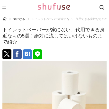
CATEGORY
記事カテゴリ
HOME
気になる
トイレットペーパーが家にない…代用できる身近なもの5
気になる
トイレットペーパーが家にない…代用できる身
運気
近なもの5選！絶対に流してはいけないものま
で紹介
洗濯
生活の知恵
お金
掃除
マナー
趣味
食材辞典
おすすめ