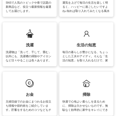
SNSで人気のトピックや巷で話題の
運気を上げて毎日の生活を楽しく明
新商品など、役立つ最新情報を厳選
るく、ハッピーに過ごしたいですよ
してお届けします。
ね♪知れば取り入れてみたくなる風水
をはじめ、訪れたくなるパワースポ
ットや神社、お寺巡りなど運気をア
ップさせるための情報をご紹介して
います。
洗濯
生活の知恵
洗濯物は「洗って、干して、畳む」
毎日の暮らしが豊かになる、ちょっ
以外にも、洗濯槽の掃除やアイロン
とした工夫やアイディ。そんな「生
など日々やることは色々あります。
活の知恵」を取り入れるだけで、家
素材によっては、洗剤や洗い方を変
事が楽しくなったり便利になるでし
えなくてはいけません。梅雨の季節
ょう。日常のなかで、すぐに実践で
は部屋干しが多くなりニオイ対策も
きるおすすめの裏ワザをご紹介して
必要になりますね。カーテンやラグ
います。
マットなどの大きな洗濯物も、正し
い洗い方をすれば自宅で洗うことが
できます。洗濯に関するお役立ち情
報やお悩み解消のための情報をご紹
お金
掃除
介しています。
主婦目線でのお金にまつわるお役立
快適で心地よい暮らしを送るため
ち情報や節約術をご紹介していま
に、掃除は欠かせないものです。無
す。貯蓄をするためのコツなどもチ
駄なく効率的に家中をキレイにでき
ェックしてみて下さいね♪まだ実践し
るよう、場所ごとの掃除方法やコ