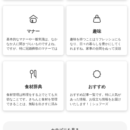
ていないものがあれば、ぜひ取り入
ツ、アイテムをご紹介しています。
れてみてはいかがでしょうか。
掃除が苦手、洗剤で手肌が荒れてし
まう、時間がない、など掃除に関す
るお悩みを解消できるお役立ち情報
がたくさんあります。
マナー
趣味
基本的なマナーや一般常識は、なか
趣味を持つことはリフレッシュにも
なか人に聞きづらいものですよね。
なり、日々の暮らしを豊かにしてく
ですが、特に冠婚葬祭のマナーでは
れますね。家事の合間をぬって没頭
失礼があってはいけませんので、失
できる時間は、忙しくしていても充
敗は避けたいところです。大人とし
実感が味わえます。特にガーデニン
て知っておきたいマナー全般のお役
グやハーブ栽培は人気があり、他に
立ち情報やお悩み解消情報をご紹介
も読書やカメラ、旅行など皆さんが
しています。
楽しめそうな趣味に関する情報をご
紹介しています。
食材辞典
おすすめ
食材管理は料理をする上でとても大
おすすめ記事一覧です。特に人気が
切なことです。きちんと食材を管理
あった情報、お役立ち情報をお届け
できることは、無駄を出さすに済み
いたします！｜シュフーズ
節約にもつながりますね。買う時の
見分け方や保存方法、下処理方法な
どが分かる食材辞典は大いに役立つ
でしょう。食材に関するお役立ち情
報やお悩み解消情報など盛りだくさ
カテゴリを見る