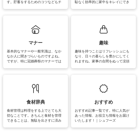
す。貯蓄をするためのコツなどもチ
駄なく効率的に家中をキレイにでき
ェックしてみて下さいね♪まだ実践し
るよう、場所ごとの掃除方法やコ
ていないものがあれば、ぜひ取り入
ツ、アイテムをご紹介しています。
れてみてはいかがでしょうか。
掃除が苦手、洗剤で手肌が荒れてし
まう、時間がない、など掃除に関す
るお悩みを解消できるお役立ち情報
がたくさんあります。
マナー
趣味
基本的なマナーや一般常識は、なか
趣味を持つことはリフレッシュにも
なか人に聞きづらいものですよね。
なり、日々の暮らしを豊かにしてく
ですが、特に冠婚葬祭のマナーでは
れますね。家事の合間をぬって没頭
失礼があってはいけませんので、失
できる時間は、忙しくしていても充
敗は避けたいところです。大人とし
実感が味わえます。特にガーデニン
て知っておきたいマナー全般のお役
グやハーブ栽培は人気があり、他に
立ち情報やお悩み解消情報をご紹介
も読書やカメラ、旅行など皆さんが
しています。
楽しめそうな趣味に関する情報をご
紹介しています。
食材辞典
おすすめ
食材管理は料理をする上でとても大
おすすめ記事一覧です。特に人気が
切なことです。きちんと食材を管理
あった情報、お役立ち情報をお届け
できることは、無駄を出さすに済み
いたします！｜シュフーズ
節約にもつながりますね。買う時の
見分け方や保存方法、下処理方法な
どが分かる食材辞典は大いに役立つ