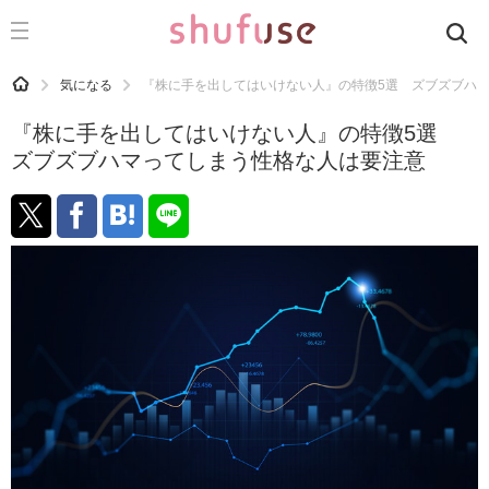
CATEGORY
記事カテゴリ
HOME
気になる
『株に手を出してはいけない人』の特徴5選 ズブズブハ
気になる
『株に手を出してはいけない人』の特徴5選
運気
ズブズブハマってしまう性格な人は要注意
洗濯
生活の知恵
お金
掃除
マナー
趣味
食材辞典
おすすめ