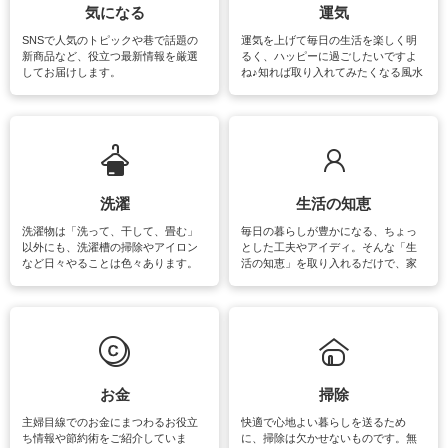
気になる
運気
SNSで人気のトピックや巷で話題の
運気を上げて毎日の生活を楽しく明
新商品など、役立つ最新情報を厳選
るく、ハッピーに過ごしたいですよ
してお届けします。
ね♪知れば取り入れてみたくなる風水
をはじめ、訪れたくなるパワースポ
ットや神社、お寺巡りなど運気をア
ップさせるための情報をご紹介して
います。
洗濯
生活の知恵
洗濯物は「洗って、干して、畳む」
毎日の暮らしが豊かになる、ちょっ
以外にも、洗濯槽の掃除やアイロン
とした工夫やアイディ。そんな「生
など日々やることは色々あります。
活の知恵」を取り入れるだけで、家
素材によっては、洗剤や洗い方を変
事が楽しくなったり便利になるでし
えなくてはいけません。梅雨の季節
ょう。日常のなかで、すぐに実践で
は部屋干しが多くなりニオイ対策も
きるおすすめの裏ワザをご紹介して
必要になりますね。カーテンやラグ
います。
マットなどの大きな洗濯物も、正し
い洗い方をすれば自宅で洗うことが
できます。洗濯に関するお役立ち情
報やお悩み解消のための情報をご紹
お金
掃除
介しています。
主婦目線でのお金にまつわるお役立
快適で心地よい暮らしを送るため
ち情報や節約術をご紹介していま
に、掃除は欠かせないものです。無