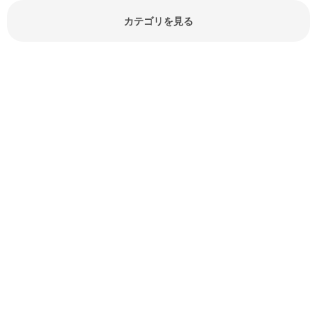
でしょう。食材に関するお役立ち情
報やお悩み解消情報など盛りだくさ
カテゴリを見る
んにご紹介しています。