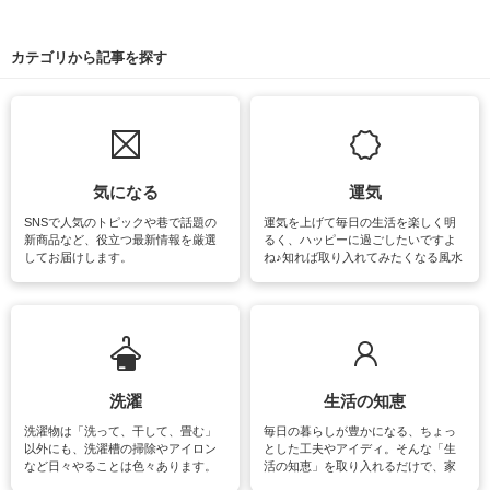
カテゴリから記事を探す
気になる
運気
SNSで人気のトピックや巷で話題の
運気を上げて毎日の生活を楽しく明
新商品など、役立つ最新情報を厳選
るく、ハッピーに過ごしたいですよ
してお届けします。
ね♪知れば取り入れてみたくなる風水
をはじめ、訪れたくなるパワースポ
ットや神社、お寺巡りなど運気をア
ップさせるための情報をご紹介して
います。
洗濯
生活の知恵
洗濯物は「洗って、干して、畳む」
毎日の暮らしが豊かになる、ちょっ
以外にも、洗濯槽の掃除やアイロン
とした工夫やアイディ。そんな「生
など日々やることは色々あります。
活の知恵」を取り入れるだけで、家
素材によっては、洗剤や洗い方を変
事が楽しくなったり便利になるでし