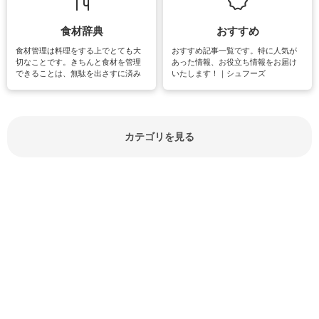
紹介しています。
食材辞典
おすすめ
食材管理は料理をする上でとても大
おすすめ記事一覧です。特に人気が
切なことです。きちんと食材を管理
あった情報、お役立ち情報をお届け
できることは、無駄を出さすに済み
いたします！｜シュフーズ
節約にもつながりますね。買う時の
見分け方や保存方法、下処理方法な
どが分かる食材辞典は大いに役立つ
でしょう。食材に関するお役立ち情
報やお悩み解消情報など盛りだくさ
カテゴリを見る
んにご紹介しています。