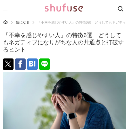
CATEGORY
記事カテゴリ
HOME
気になる
『不幸を感じやすい人』の特徴6選 どうしてもネガティ
気になる
『不幸を感じやすい人』の特徴6選 どうして
運気
もネガティブになりがちな人の共通点と打破す
るヒント
洗濯
生活の知恵
お金
掃除
マナー
趣味
食材辞典
おすすめ