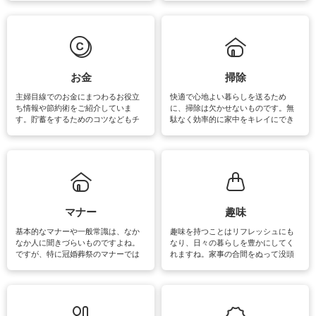
えなくてはいけません。梅雨の季節
ょう。日常のなかで、すぐに実践で
は部屋干しが多くなりニオイ対策も
きるおすすめの裏ワザをご紹介して
必要になりますね。カーテンやラグ
います。
マットなどの大きな洗濯物も、正し
い洗い方をすれば自宅で洗うことが
できます。洗濯に関するお役立ち情
報やお悩み解消のための情報をご紹
お金
掃除
介しています。
主婦目線でのお金にまつわるお役立
快適で心地よい暮らしを送るため
ち情報や節約術をご紹介していま
に、掃除は欠かせないものです。無
す。貯蓄をするためのコツなどもチ
駄なく効率的に家中をキレイにでき
ェックしてみて下さいね♪まだ実践し
るよう、場所ごとの掃除方法やコ
ていないものがあれば、ぜひ取り入
ツ、アイテムをご紹介しています。
れてみてはいかがでしょうか。
掃除が苦手、洗剤で手肌が荒れてし
まう、時間がない、など掃除に関す
るお悩みを解消できるお役立ち情報
がたくさんあります。
マナー
趣味
基本的なマナーや一般常識は、なか
趣味を持つことはリフレッシュにも
なか人に聞きづらいものですよね。
なり、日々の暮らしを豊かにしてく
ですが、特に冠婚葬祭のマナーでは
れますね。家事の合間をぬって没頭
失礼があってはいけませんので、失
できる時間は、忙しくしていても充
敗は避けたいところです。大人とし
実感が味わえます。特にガーデニン
て知っておきたいマナー全般のお役
グやハーブ栽培は人気があり、他に
立ち情報やお悩み解消情報をご紹介
も読書やカメラ、旅行など皆さんが
しています。
楽しめそうな趣味に関する情報をご