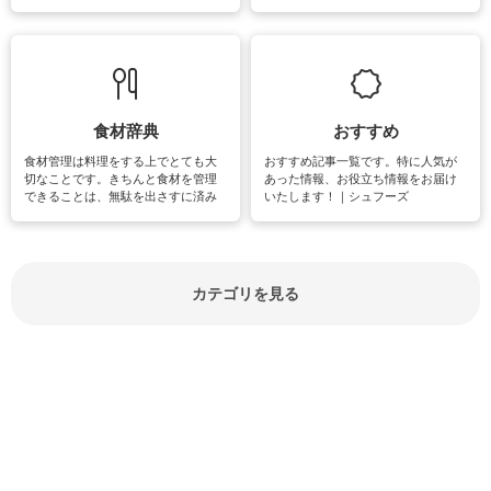
失礼があってはいけませんので、失
できる時間は、忙しくしていても充
敗は避けたいところです。大人とし
実感が味わえます。特にガーデニン
て知っておきたいマナー全般のお役
グやハーブ栽培は人気があり、他に
立ち情報やお悩み解消情報をご紹介
も読書やカメラ、旅行など皆さんが
しています。
楽しめそうな趣味に関する情報をご
紹介しています。
食材辞典
おすすめ
食材管理は料理をする上でとても大
おすすめ記事一覧です。特に人気が
切なことです。きちんと食材を管理
あった情報、お役立ち情報をお届け
できることは、無駄を出さすに済み
いたします！｜シュフーズ
節約にもつながりますね。買う時の
見分け方や保存方法、下処理方法な
どが分かる食材辞典は大いに役立つ
でしょう。食材に関するお役立ち情
報やお悩み解消情報など盛りだくさ
カテゴリを見る
んにご紹介しています。