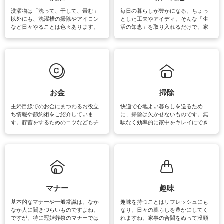
洗濯物は「洗って、干して、畳む」
毎日の暮らしが豊かになる、ちょっ
以外にも、洗濯槽の掃除やアイロン
とした工夫やアイディ。そんな「生
など日々やることは色々あります。
活の知恵」を取り入れるだけで、家
素材によっては、洗剤や洗い方を変
事が楽しくなったり便利になるでし
えなくてはいけません。梅雨の季節
ょう。日常のなかで、すぐに実践で
は部屋干しが多くなりニオイ対策も
きるおすすめの裏ワザをご紹介して
必要になりますね。カーテンやラグ
います。
マットなどの大きな洗濯物も、正し
い洗い方をすれば自宅で洗うことが
できます。洗濯に関するお役立ち情
報やお悩み解消のための情報をご紹
お金
掃除
介しています。
主婦目線でのお金にまつわるお役立
快適で心地よい暮らしを送るため
ち情報や節約術をご紹介していま
に、掃除は欠かせないものです。無
す。貯蓄をするためのコツなどもチ
駄なく効率的に家中をキレイにでき
ェックしてみて下さいね♪まだ実践し
るよう、場所ごとの掃除方法やコ
ていないものがあれば、ぜひ取り入
ツ、アイテムをご紹介しています。
れてみてはいかがでしょうか。
掃除が苦手、洗剤で手肌が荒れてし
まう、時間がない、など掃除に関す
るお悩みを解消できるお役立ち情報
がたくさんあります。
マナー
趣味
基本的なマナーや一般常識は、なか
趣味を持つことはリフレッシュにも
なか人に聞きづらいものですよね。
なり、日々の暮らしを豊かにしてく
ですが、特に冠婚葬祭のマナーでは
れますね。家事の合間をぬって没頭