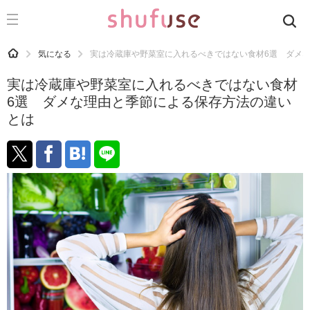
CATEGORY
記事カテゴリ
HOME
気になる
実は冷蔵庫や野菜室に入れるべきではない食材6選 ダメ
気になる
実は冷蔵庫や野菜室に入れるべきではない食材
運気
6選 ダメな理由と季節による保存方法の違い
とは
洗濯
生活の知恵
お金
掃除
マナー
趣味
食材辞典
おすすめ