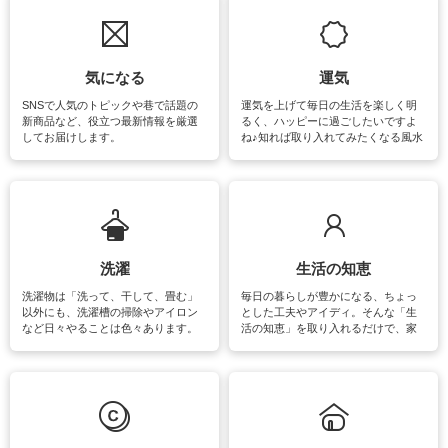
気になる
運気
SNSで人気のトピックや巷で話題の
運気を上げて毎日の生活を楽しく明
新商品など、役立つ最新情報を厳選
るく、ハッピーに過ごしたいですよ
してお届けします。
ね♪知れば取り入れてみたくなる風水
をはじめ、訪れたくなるパワースポ
ットや神社、お寺巡りなど運気をア
ップさせるための情報をご紹介して
います。
洗濯
生活の知恵
洗濯物は「洗って、干して、畳む」
毎日の暮らしが豊かになる、ちょっ
以外にも、洗濯槽の掃除やアイロン
とした工夫やアイディ。そんな「生
など日々やることは色々あります。
活の知恵」を取り入れるだけで、家
素材によっては、洗剤や洗い方を変
事が楽しくなったり便利になるでし
えなくてはいけません。梅雨の季節
ょう。日常のなかで、すぐに実践で
は部屋干しが多くなりニオイ対策も
きるおすすめの裏ワザをご紹介して
必要になりますね。カーテンやラグ
います。
マットなどの大きな洗濯物も、正し
い洗い方をすれば自宅で洗うことが
できます。洗濯に関するお役立ち情