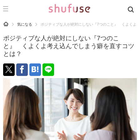
CATEGORY
記事カテゴリ
HOME
気になる
ポジティブな人が絶対にしない『7つのこと』 くよくよ
気になる
ポジティブな人が絶対にしない『7つのこ
運気
と』 くよくよ考え込んでしまう癖を直すコツ
とは？
洗濯
生活の知恵
お金
掃除
マナー
趣味
食材辞典
おすすめ