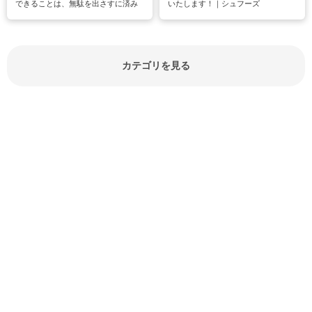
できることは、無駄を出さすに済み
いたします！｜シュフーズ
節約にもつながりますね。買う時の
見分け方や保存方法、下処理方法な
どが分かる食材辞典は大いに役立つ
でしょう。食材に関するお役立ち情
報やお悩み解消情報など盛りだくさ
カテゴリを見る
んにご紹介しています。