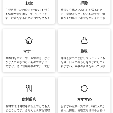
報やお悩み解消のための情報をご紹
お金
掃除
介しています。
主婦目線でのお金にまつわるお役立
快適で心地よい暮らしを送るため
ち情報や節約術をご紹介していま
に、掃除は欠かせないものです。無
す。貯蓄をするためのコツなどもチ
駄なく効率的に家中をキレイにでき
ェックしてみて下さいね♪まだ実践し
るよう、場所ごとの掃除方法やコ
ていないものがあれば、ぜひ取り入
ツ、アイテムをご紹介しています。
れてみてはいかがでしょうか。
掃除が苦手、洗剤で手肌が荒れてし
まう、時間がない、など掃除に関す
るお悩みを解消できるお役立ち情報
がたくさんあります。
マナー
趣味
基本的なマナーや一般常識は、なか
趣味を持つことはリフレッシュにも
なか人に聞きづらいものですよね。
なり、日々の暮らしを豊かにしてく
ですが、特に冠婚葬祭のマナーでは
れますね。家事の合間をぬって没頭
失礼があってはいけませんので、失
できる時間は、忙しくしていても充
敗は避けたいところです。大人とし
実感が味わえます。特にガーデニン
て知っておきたいマナー全般のお役
グやハーブ栽培は人気があり、他に
立ち情報やお悩み解消情報をご紹介
も読書やカメラ、旅行など皆さんが
しています。
楽しめそうな趣味に関する情報をご
紹介しています。
食材辞典
おすすめ
食材管理は料理をする上でとても大
おすすめ記事一覧です。特に人気が
切なことです。きちんと食材を管理
あった情報、お役立ち情報をお届け