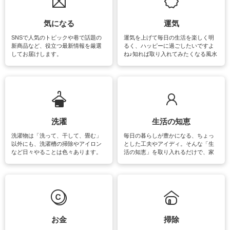
気になる
運気
SNSで人気のトピックや巷で話題の
運気を上げて毎日の生活を楽しく明
新商品など、役立つ最新情報を厳選
るく、ハッピーに過ごしたいですよ
してお届けします。
ね♪知れば取り入れてみたくなる風水
をはじめ、訪れたくなるパワースポ
ットや神社、お寺巡りなど運気をア
ップさせるための情報をご紹介して
います。
洗濯
生活の知恵
洗濯物は「洗って、干して、畳む」
毎日の暮らしが豊かになる、ちょっ
以外にも、洗濯槽の掃除やアイロン
とした工夫やアイディ。そんな「生
など日々やることは色々あります。
活の知恵」を取り入れるだけで、家
素材によっては、洗剤や洗い方を変
事が楽しくなったり便利になるでし
えなくてはいけません。梅雨の季節
ょう。日常のなかで、すぐに実践で
は部屋干しが多くなりニオイ対策も
きるおすすめの裏ワザをご紹介して
必要になりますね。カーテンやラグ
います。
マットなどの大きな洗濯物も、正し
い洗い方をすれば自宅で洗うことが
できます。洗濯に関するお役立ち情
報やお悩み解消のための情報をご紹
お金
掃除
介しています。