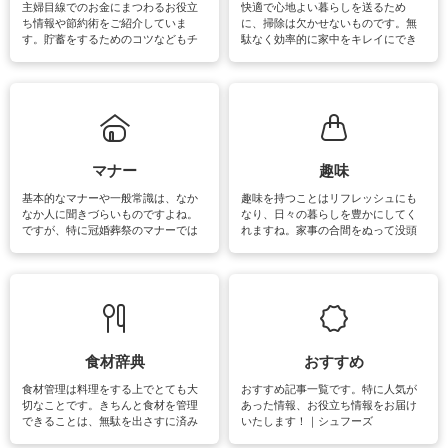
主婦目線でのお金にまつわるお役立
快適で心地よい暮らしを送るため
ち情報や節約術をご紹介していま
に、掃除は欠かせないものです。無
す。貯蓄をするためのコツなどもチ
駄なく効率的に家中をキレイにでき
ェックしてみて下さいね♪まだ実践し
るよう、場所ごとの掃除方法やコ
ていないものがあれば、ぜひ取り入
ツ、アイテムをご紹介しています。
れてみてはいかがでしょうか。
掃除が苦手、洗剤で手肌が荒れてし
まう、時間がない、など掃除に関す
るお悩みを解消できるお役立ち情報
がたくさんあります。
マナー
趣味
基本的なマナーや一般常識は、なか
趣味を持つことはリフレッシュにも
なか人に聞きづらいものですよね。
なり、日々の暮らしを豊かにしてく
ですが、特に冠婚葬祭のマナーでは
れますね。家事の合間をぬって没頭
失礼があってはいけませんので、失
できる時間は、忙しくしていても充
敗は避けたいところです。大人とし
実感が味わえます。特にガーデニン
て知っておきたいマナー全般のお役
グやハーブ栽培は人気があり、他に
立ち情報やお悩み解消情報をご紹介
も読書やカメラ、旅行など皆さんが
しています。
楽しめそうな趣味に関する情報をご
紹介しています。
食材辞典
おすすめ
食材管理は料理をする上でとても大
おすすめ記事一覧です。特に人気が
切なことです。きちんと食材を管理
あった情報、お役立ち情報をお届け
できることは、無駄を出さすに済み
いたします！｜シュフーズ
節約にもつながりますね。買う時の