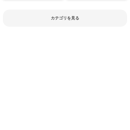
見分け方や保存方法、下処理方法な
どが分かる食材辞典は大いに役立つ
でしょう。食材に関するお役立ち情
報やお悩み解消情報など盛りだくさ
カテゴリを見る
んにご紹介しています。