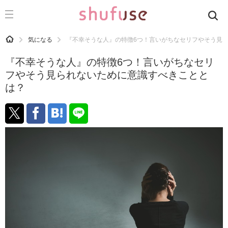
CATEGORY
記事カテゴリ
HOME
気になる
『不幸そうな人』の特徴6つ！言いがちなセリフやそう見
気になる
『不幸そうな人』の特徴6つ！言いがちなセリ
運気
フやそう見られないために意識すべきことと
は？
洗濯
生活の知恵
お金
掃除
マナー
趣味
食材辞典
おすすめ