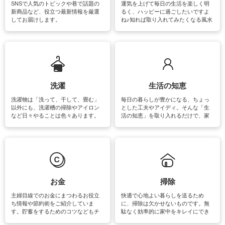
SNSで人気のトピックや巷で話題の
運気を上げて毎日の生活を楽しく明
新商品など、役立つ最新情報を厳選
るく、ハッピーに過ごしたいですよ
してお届けします。
ね♪知れば取り入れてみたくなる風水
をはじめ、訪れたくなるパワースポ
ットや神社、お寺巡りなど運気をア
ップさせるための情報をご紹介して
います。
洗濯
生活の知恵
洗濯物は「洗って、干して、畳む」
毎日の暮らしが豊かになる、ちょっ
以外にも、洗濯槽の掃除やアイロン
とした工夫やアイディ。そんな「生
など日々やることは色々あります。
活の知恵」を取り入れるだけで、家
素材によっては、洗剤や洗い方を変
事が楽しくなったり便利になるでし
えなくてはいけません。梅雨の季節
ょう。日常のなかで、すぐに実践で
は部屋干しが多くなりニオイ対策も
きるおすすめの裏ワザをご紹介して
必要になりますね。カーテンやラグ
います。
マットなどの大きな洗濯物も、正し
い洗い方をすれば自宅で洗うことが
できます。洗濯に関するお役立ち情
報やお悩み解消のための情報をご紹
お金
掃除
介しています。
主婦目線でのお金にまつわるお役立
快適で心地よい暮らしを送るため
ち情報や節約術をご紹介していま
に、掃除は欠かせないものです。無
す。貯蓄をするためのコツなどもチ
駄なく効率的に家中をキレイにでき
ェックしてみて下さいね♪まだ実践し
るよう、場所ごとの掃除方法やコ