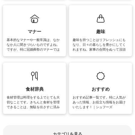
ていないものがあれば、ぜひ取り入
ツ、アイテムをご紹介しています。
れてみてはいかがでしょうか。
掃除が苦手、洗剤で手肌が荒れてし
まう、時間がない、など掃除に関す
るお悩みを解消できるお役立ち情報
がたくさんあります。
マナー
趣味
基本的なマナーや一般常識は、なか
趣味を持つことはリフレッシュにも
なか人に聞きづらいものですよね。
なり、日々の暮らしを豊かにしてく
ですが、特に冠婚葬祭のマナーでは
れますね。家事の合間をぬって没頭
失礼があってはいけませんので、失
できる時間は、忙しくしていても充
敗は避けたいところです。大人とし
実感が味わえます。特にガーデニン
て知っておきたいマナー全般のお役
グやハーブ栽培は人気があり、他に
立ち情報やお悩み解消情報をご紹介
も読書やカメラ、旅行など皆さんが
しています。
楽しめそうな趣味に関する情報をご
紹介しています。
食材辞典
おすすめ
食材管理は料理をする上でとても大
おすすめ記事一覧です。特に人気が
切なことです。きちんと食材を管理
あった情報、お役立ち情報をお届け
できることは、無駄を出さすに済み
いたします！｜シュフーズ
節約にもつながりますね。買う時の
見分け方や保存方法、下処理方法な
どが分かる食材辞典は大いに役立つ
でしょう。食材に関するお役立ち情
報やお悩み解消情報など盛りだくさ
カテゴリを見る