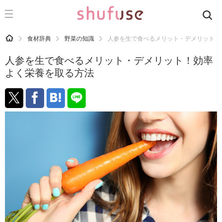
CATEGORY
記事カテゴリ
HOME
食材辞典
野菜の知識
人参を生で食べるメリット・デメリット！
気になる
人参を生で食べるメリット・デメリット！効率
運気
よく栄養を取る方法
洗濯
生活の知恵
お金
掃除
マナー
趣味
食材辞典
おすすめ