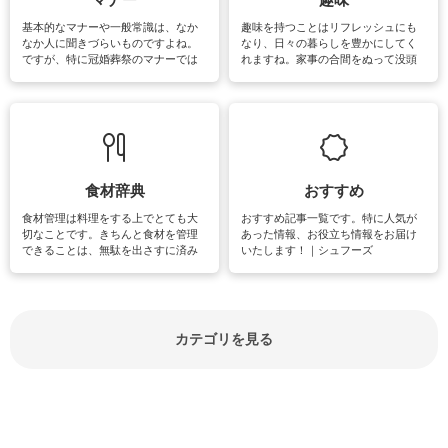
基本的なマナーや一般常識は、なか
趣味を持つことはリフレッシュにも
なか人に聞きづらいものですよね。
なり、日々の暮らしを豊かにしてく
ですが、特に冠婚葬祭のマナーでは
れますね。家事の合間をぬって没頭
失礼があってはいけませんので、失
できる時間は、忙しくしていても充
敗は避けたいところです。大人とし
実感が味わえます。特にガーデニン
て知っておきたいマナー全般のお役
グやハーブ栽培は人気があり、他に
立ち情報やお悩み解消情報をご紹介
も読書やカメラ、旅行など皆さんが
しています。
楽しめそうな趣味に関する情報をご
紹介しています。
食材辞典
おすすめ
食材管理は料理をする上でとても大
おすすめ記事一覧です。特に人気が
切なことです。きちんと食材を管理
あった情報、お役立ち情報をお届け
できることは、無駄を出さすに済み
いたします！｜シュフーズ
節約にもつながりますね。買う時の
見分け方や保存方法、下処理方法な
どが分かる食材辞典は大いに役立つ
でしょう。食材に関するお役立ち情
報やお悩み解消情報など盛りだくさ
カテゴリを見る
んにご紹介しています。