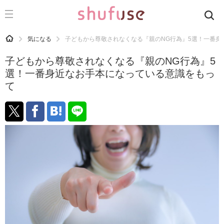
CATEGORY
記事カテゴリ
HOME
気になる
子どもから尊敬されなくなる『親のNG行為』5選！一番身
気になる
子どもから尊敬されなくなる『親のNG行為』5
運気
選！一番身近なお手本になっている意識をもっ
て
洗濯
生活の知恵
お金
掃除
マナー
趣味
食材辞典
おすすめ