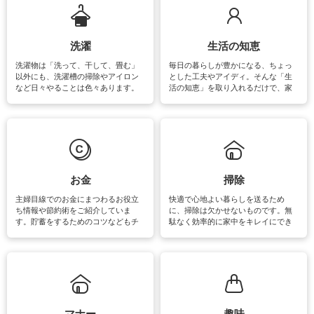
洗濯
生活の知恵
洗濯物は「洗って、干して、畳む」
毎日の暮らしが豊かになる、ちょっ
以外にも、洗濯槽の掃除やアイロン
とした工夫やアイディ。そんな「生
など日々やることは色々あります。
活の知恵」を取り入れるだけで、家
素材によっては、洗剤や洗い方を変
事が楽しくなったり便利になるでし
えなくてはいけません。梅雨の季節
ょう。日常のなかで、すぐに実践で
は部屋干しが多くなりニオイ対策も
きるおすすめの裏ワザをご紹介して
必要になりますね。カーテンやラグ
います。
マットなどの大きな洗濯物も、正し
い洗い方をすれば自宅で洗うことが
できます。洗濯に関するお役立ち情
報やお悩み解消のための情報をご紹
お金
掃除
介しています。
主婦目線でのお金にまつわるお役立
快適で心地よい暮らしを送るため
ち情報や節約術をご紹介していま
に、掃除は欠かせないものです。無
す。貯蓄をするためのコツなどもチ
駄なく効率的に家中をキレイにでき
ェックしてみて下さいね♪まだ実践し
るよう、場所ごとの掃除方法やコ
ていないものがあれば、ぜひ取り入
ツ、アイテムをご紹介しています。
れてみてはいかがでしょうか。
掃除が苦手、洗剤で手肌が荒れてし
まう、時間がない、など掃除に関す
るお悩みを解消できるお役立ち情報
がたくさんあります。
マナー
趣味