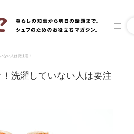
いない人は要注意！
洗濯
生活の知恵
け！洗濯していない人は要注
食材辞典
おすすめ