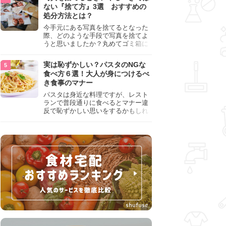
『NG行為』をチェックしましょう。
ない『捨て方』3選 おすすめの
処分方法とは？
今手元にある写真を捨てるとなった
際、どのような手段で写真を捨てよ
うと思いましたか？丸めてゴミ箱に
入れようと思った人は、要注意！写
真は個人情報が詰まっているので、
実は恥ずかしい？パスタのNGな
ただ丸めただけの状態で捨ててしま
食べ方６選！大人が身につけるべ
うのは危険です。写真にすべきでは
き食事のマナー
ない捨て方をまとめているので、ぜ
ひチェックしておきましょう。
パスタは身近な料理ですが、レスト
ランで普段通りに食べるとマナー違
反で恥ずかしい思いをするかもしれ
ません。スプーンの使用やすする音
など、日本人がやりがちな癖を把握
して、正しい食べ方を確認しましょ
う。大人の嗜みとして知っておきた
い新常識を解説します。