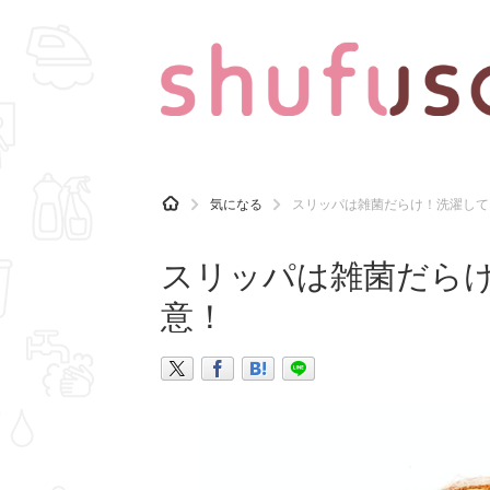
CATEGORY
記事カテゴリ
H
気になる
スリッパは雑菌だらけ！洗濯して
O
気になる
運気
M
E
スリッパは雑菌だら
マナー
趣味
意！