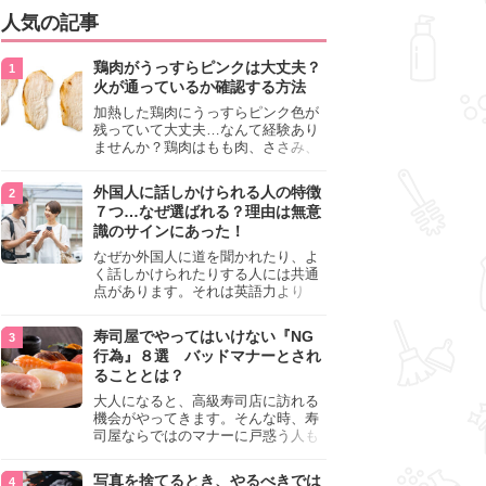
人気の記事
鶏肉がうっすらピンクは大丈夫？
火が通っているか確認する方法
加熱した鶏肉にうっすらピンク色が
残っていて大丈夫…なんて経験あり
ませんか？鶏肉はもも肉、ささみ、
手羽元など各部位によって食感や味
わいが異なり、いろいろと楽しめる
外国人に話しかけられる人の特徴
料理ですが、鶏肉は加熱した後でも
７つ…なぜ選ばれる？理由は無意
うっすらピンク色の部分が大丈夫な
識のサインにあった！
のと気になるときがあります。この
記事では生焼けか火が通っているの
なぜか外国人に道を聞かれたり、よ
かを確認する方法や、鶏肉を調理す
く話しかけられたりする人には共通
るときの注意点を紹介しますので、
点があります。それは英語力より
参考にしてみてくださいね。
も、無意識に発信している「話しか
けても大丈夫」というサインが関係
寿司屋でやってはいけない『NG
しています。よく選ばれる人の特徴
行為』８選 バッドマナーとされ
や、英語が苦手でも焦らない対処
ることとは？
法、自分を守るための注意点を詳し
く解説します。
大人になると、高級寿司店に訪れる
機会がやってきます。そんな時、寿
司屋ならではのマナーに戸惑う人も
少なくありません。本記事では、あ
らためて寿司屋でやってはいけない
写真を捨てるとき、やるべきでは