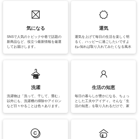
気になる
運気
SNSで人気のトピックや巷で話題の
運気を上げて毎日の生活を楽しく明
新商品など、役立つ最新情報を厳選
るく、ハッピーに過ごしたいですよ
してお届けします。
ね♪知れば取り入れてみたくなる風水
をはじめ、訪れたくなるパワースポ
ットや神社、お寺巡りなど運気をア
ップさせるための情報をご紹介して
います。
洗濯
生活の知恵
洗濯物は「洗って、干して、畳む」
毎日の暮らしが豊かになる、ちょっ
以外にも、洗濯槽の掃除やアイロン
とした工夫やアイディ。そんな「生
など日々やることは色々あります。
活の知恵」を取り入れるだけで、家
素材によっては、洗剤や洗い方を変
事が楽しくなったり便利になるでし
えなくてはいけません。梅雨の季節
ょう。日常のなかで、すぐに実践で
は部屋干しが多くなりニオイ対策も
きるおすすめの裏ワザをご紹介して
必要になりますね。カーテンやラグ
います。
マットなどの大きな洗濯物も、正し
い洗い方をすれば自宅で洗うことが