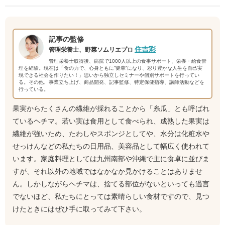
記事の監修
住吉彩
管理栄養士、野菜ソムリエプロ
管理栄養士取得後、病院で1000人以上の食事サポート、栄養・給食管
理を経験。現在は「食の力で、心身ともに”健幸”になり、彩り豊かな人生を自己実
現できる社会を作りたい！」思いから独立しセミナーや個別サポートを行ってい
る。その他、事業立ち上げ、商品開発、記事監修、特定保健指導、講師活動などを
行っている。
果実からたくさんの繊維が採れることから「糸瓜」とも呼ばれ
ているヘチマ。若い実は食用として食べられ、成熟した果実は
繊維が強いため、たわしやスポンジとしてや、水分は化粧水や
せっけんなどの私たちの日用品、美容品として幅広く使われて
います。家庭料理としては九州南部や沖縄で主に食卓に並びま
すが、それ以外の地域ではなかなか見かけることはありませ
ん。しかしながらヘチマは、捨てる部位がないといっても過言
でないほど、私たちにとっては素晴らしい食材ですので、見つ
けたときにはぜひ手に取ってみて下さい。