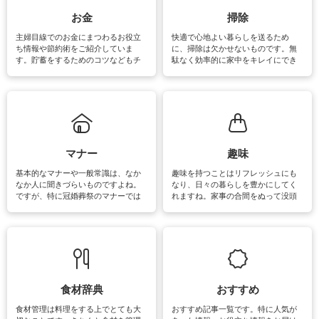
できます。洗濯に関するお役立ち情
報やお悩み解消のための情報をご紹
お金
掃除
介しています。
主婦目線でのお金にまつわるお役立
快適で心地よい暮らしを送るため
ち情報や節約術をご紹介していま
に、掃除は欠かせないものです。無
す。貯蓄をするためのコツなどもチ
駄なく効率的に家中をキレイにでき
ェックしてみて下さいね♪まだ実践し
るよう、場所ごとの掃除方法やコ
ていないものがあれば、ぜひ取り入
ツ、アイテムをご紹介しています。
れてみてはいかがでしょうか。
掃除が苦手、洗剤で手肌が荒れてし
まう、時間がない、など掃除に関す
るお悩みを解消できるお役立ち情報
がたくさんあります。
マナー
趣味
基本的なマナーや一般常識は、なか
趣味を持つことはリフレッシュにも
なか人に聞きづらいものですよね。
なり、日々の暮らしを豊かにしてく
ですが、特に冠婚葬祭のマナーでは
れますね。家事の合間をぬって没頭
失礼があってはいけませんので、失
できる時間は、忙しくしていても充
敗は避けたいところです。大人とし
実感が味わえます。特にガーデニン
て知っておきたいマナー全般のお役
グやハーブ栽培は人気があり、他に
立ち情報やお悩み解消情報をご紹介
も読書やカメラ、旅行など皆さんが
しています。
楽しめそうな趣味に関する情報をご
紹介しています。
食材辞典
おすすめ
食材管理は料理をする上でとても大
おすすめ記事一覧です。特に人気が