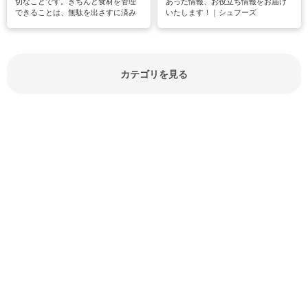
切なことです。きちんと食材を管理
あった情報、お役立ち情報をお届け
できることは、無駄を出さすに済み
いたします！｜シュフーズ
節約にもつながりますね。買う時の
見分け方や保存方法、下処理方法な
どが分かる食材辞典は大いに役立つ
でしょう。食材に関するお役立ち情
報やお悩み解消情報など盛りだくさ
カテゴリを見る
んにご紹介しています。