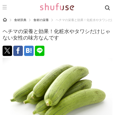
CATEGORY
記事カテゴリ
HOME
食材辞典
食材の栄養
ヘチマの栄養と効果！化粧水やタワシだけ
気になる
ヘチマの栄養と効果！化粧水やタワシだけじゃ
運気
ない女性の味方なんです
洗濯
生活の知恵
お金
掃除
マナー
趣味
食材辞典
おすすめ