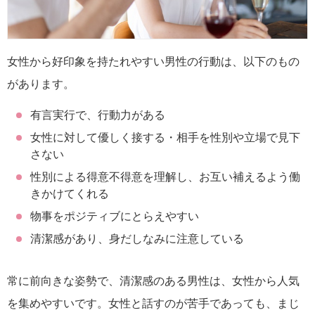
女性から好印象を持たれやすい男性の行動は、以下のもの
があります。
有言実行で、行動力がある
女性に対して優しく接する・相手を性別や立場で見下
さない
性別による得意不得意を理解し、お互い補えるよう働
きかけてくれる
物事をポジティブにとらえやすい
清潔感があり、身だしなみに注意している
常に前向きな姿勢で、清潔感のある男性は、女性から人気
を集めやすいです。女性と話すのが苦手であっても、まじ