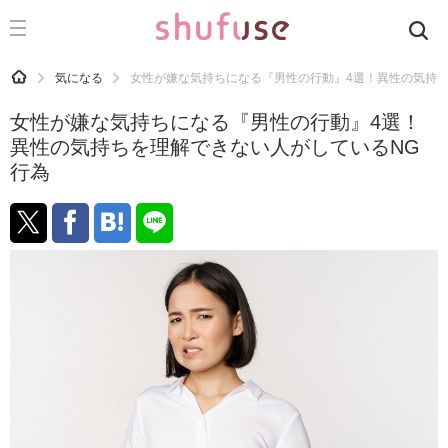
CATEGORY
記事カテゴリ
HOME
気になる
女性が嫌な気持ちになる『男性の行動』4選！異性の気持ち
気になる
女性が嫌な気持ちになる『男性の行動』4選！
運気
異性の気持ちを理解できない人がしているNG
行為
洗濯
生活の知恵
お金
掃除
マナー
趣味
食材辞典
おすすめ