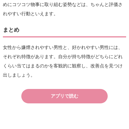
めにコツコツ物事に取り組む姿勢などは、ちゃんと評価さ
れやすい行動といえます。
まとめ
女性から嫌煙されやすい男性と、好かれやすい男性には、
それぞれ特徴があります。自分が持ち特徴がどちらにどれ
くらい当てはまるのかを客観的に観察し、改善点を見つけ
出しましょう。
アプリで読む