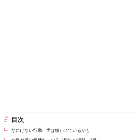
目次
なにげない行動、実は嫌われているかも