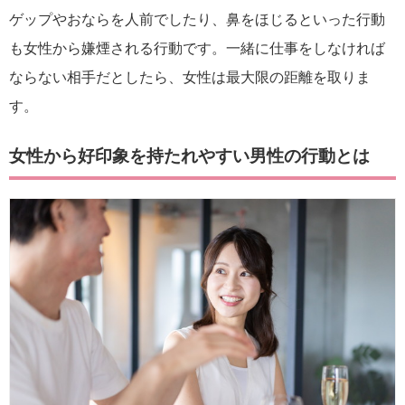
ゲップやおならを人前でしたり、鼻をほじるといった行動
も女性から嫌煙される行動です。一緒に仕事をしなければ
ならない相手だとしたら、女性は最大限の距離を取りま
す。
女性から好印象を持たれやすい男性の行動とは