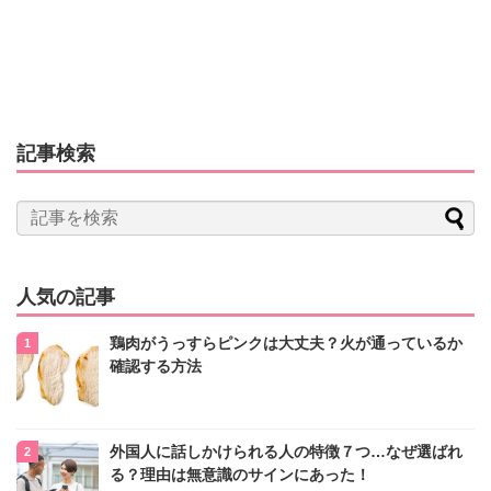
記事検索
人気の記事
鶏肉がうっすらピンクは大丈夫？火が通っているか
確認する方法
外国人に話しかけられる人の特徴７つ…なぜ選ばれ
る？理由は無意識のサインにあった！