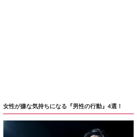
女性が嫌な気持ちになる『男性の行動』4選！