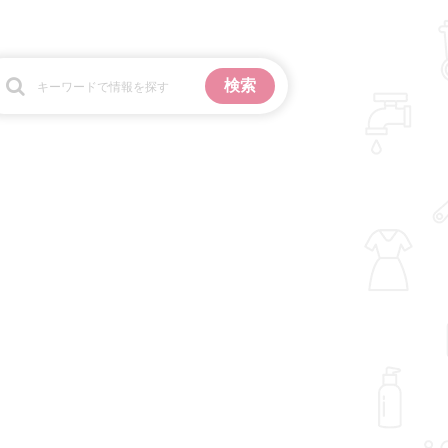
お金
掃除