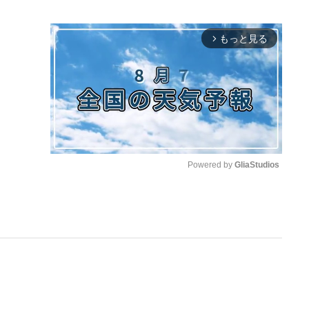
もっと見る
arrow_forward_ios
Powered by 
GliaStudios
M
u
t
e