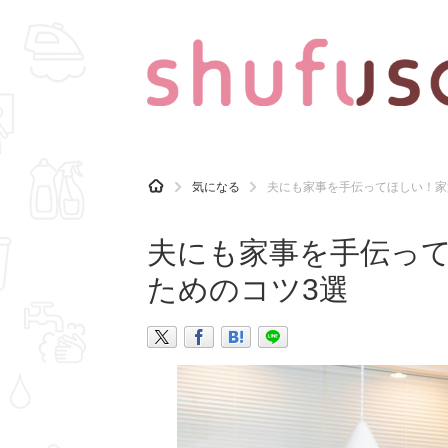
CATEGORY
記事カテゴリ
H
気になる
夫にも家事を手伝ってほしい！家
O
気になる
運気
M
E
夫にも家事を手伝っ
マナー
趣味
ためのコツ3選