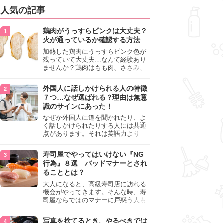
人気の記事
鶏肉がうっすらピンクは大丈夫？
火が通っているか確認する方法
加熱した鶏肉にうっすらピンク色が
残っていて大丈夫…なんて経験あり
ませんか？鶏肉はもも肉、ささみ、
手羽元など各部位によって食感や味
わいが異なり、いろいろと楽しめる
外国人に話しかけられる人の特徴
料理ですが、鶏肉は加熱した後でも
７つ…なぜ選ばれる？理由は無意
うっすらピンク色の部分が大丈夫な
識のサインにあった！
のと気になるときがあります。この
記事では生焼けか火が通っているの
なぜか外国人に道を聞かれたり、よ
かを確認する方法や、鶏肉を調理す
く話しかけられたりする人には共通
るときの注意点を紹介しますので、
点があります。それは英語力より
参考にしてみてくださいね。
も、無意識に発信している「話しか
けても大丈夫」というサインが関係
寿司屋でやってはいけない『NG
しています。よく選ばれる人の特徴
行為』８選 バッドマナーとされ
や、英語が苦手でも焦らない対処
ることとは？
法、自分を守るための注意点を詳し
く解説します。
大人になると、高級寿司店に訪れる
機会がやってきます。そんな時、寿
司屋ならではのマナーに戸惑う人も
少なくありません。本記事では、あ
らためて寿司屋でやってはいけない
写真を捨てるとき、やるべきでは