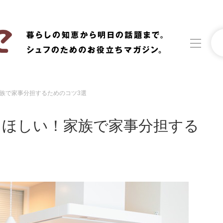
族で家事分担するためのコツ3選
洗濯
生活の知恵
てほしい！家族で家事分担する
食材辞典
おすすめ