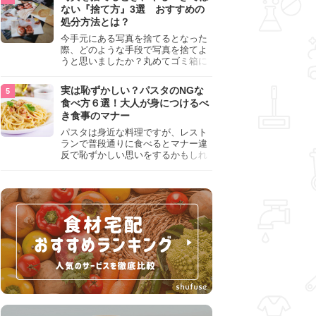
『NG行為』をチェックしましょう。
ない『捨て方』3選 おすすめの
処分方法とは？
今手元にある写真を捨てるとなった
際、どのような手段で写真を捨てよ
うと思いましたか？丸めてゴミ箱に
入れようと思った人は、要注意！写
真は個人情報が詰まっているので、
実は恥ずかしい？パスタのNGな
ただ丸めただけの状態で捨ててしま
食べ方６選！大人が身につけるべ
うのは危険です。写真にすべきでは
き食事のマナー
ない捨て方をまとめているので、ぜ
ひチェックしておきましょう。
パスタは身近な料理ですが、レスト
ランで普段通りに食べるとマナー違
反で恥ずかしい思いをするかもしれ
ません。スプーンの使用やすする音
など、日本人がやりがちな癖を把握
して、正しい食べ方を確認しましょ
う。大人の嗜みとして知っておきた
い新常識を解説します。