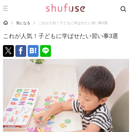
CATEGORY
記事カテゴリ
HOME
気になる
これが人気！子どもに学ばせたい習い事3選
気になる
これが人気！子どもに学ばせたい習い事3選
運気
洗濯
生活の知恵
お金
掃除
マナー
趣味
食材辞典
おすすめ