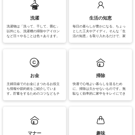
洗濯
生活の知恵
洗濯物は「洗って、干して、畳む」
毎日の暮らしが豊かになる、ちょっ
以外にも、洗濯槽の掃除やアイロン
とした工夫やアイディ。そんな「生
など日々やることは色々あります。
活の知恵」を取り入れるだけで、家
素材によっては、洗剤や洗い方を変
事が楽しくなったり便利になるでし
えなくてはいけません。梅雨の季節
ょう。日常のなかで、すぐに実践で
は部屋干しが多くなりニオイ対策も
きるおすすめの裏ワザをご紹介して
必要になりますね。カーテンやラグ
います。
マットなどの大きな洗濯物も、正し
い洗い方をすれば自宅で洗うことが
できます。洗濯に関するお役立ち情
報やお悩み解消のための情報をご紹
お金
掃除
介しています。
主婦目線でのお金にまつわるお役立
快適で心地よい暮らしを送るため
ち情報や節約術をご紹介していま
に、掃除は欠かせないものです。無
す。貯蓄をするためのコツなどもチ
駄なく効率的に家中をキレイにでき
ェックしてみて下さいね♪まだ実践し
るよう、場所ごとの掃除方法やコ
ていないものがあれば、ぜひ取り入
ツ、アイテムをご紹介しています。
れてみてはいかがでしょうか。
掃除が苦手、洗剤で手肌が荒れてし
まう、時間がない、など掃除に関す
るお悩みを解消できるお役立ち情報
がたくさんあります。
マナー
趣味