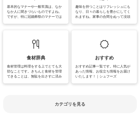
基本的なマナーや一般常識は、なか
趣味を持つことはリフレッシュにも
なか人に聞きづらいものですよね。
なり、日々の暮らしを豊かにしてく
ですが、特に冠婚葬祭のマナーでは
れますね。家事の合間をぬって没頭
失礼があってはいけませんので、失
できる時間は、忙しくしていても充
敗は避けたいところです。大人とし
実感が味わえます。特にガーデニン
て知っておきたいマナー全般のお役
グやハーブ栽培は人気があり、他に
立ち情報やお悩み解消情報をご紹介
も読書やカメラ、旅行など皆さんが
しています。
楽しめそうな趣味に関する情報をご
紹介しています。
食材辞典
おすすめ
食材管理は料理をする上でとても大
おすすめ記事一覧です。特に人気が
切なことです。きちんと食材を管理
あった情報、お役立ち情報をお届け
できることは、無駄を出さすに済み
いたします！｜シュフーズ
節約にもつながりますね。買う時の
見分け方や保存方法、下処理方法な
どが分かる食材辞典は大いに役立つ
でしょう。食材に関するお役立ち情
報やお悩み解消情報など盛りだくさ
カテゴリを見る
んにご紹介しています。