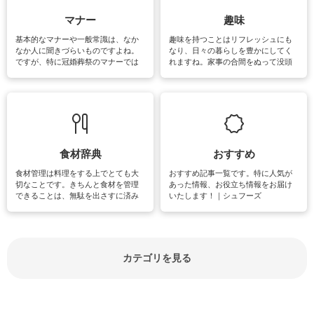
マナー
趣味
基本的なマナーや一般常識は、なか
趣味を持つことはリフレッシュにも
なか人に聞きづらいものですよね。
なり、日々の暮らしを豊かにしてく
ですが、特に冠婚葬祭のマナーでは
れますね。家事の合間をぬって没頭
失礼があってはいけませんので、失
できる時間は、忙しくしていても充
敗は避けたいところです。大人とし
実感が味わえます。特にガーデニン
て知っておきたいマナー全般のお役
グやハーブ栽培は人気があり、他に
立ち情報やお悩み解消情報をご紹介
も読書やカメラ、旅行など皆さんが
しています。
楽しめそうな趣味に関する情報をご
紹介しています。
食材辞典
おすすめ
食材管理は料理をする上でとても大
おすすめ記事一覧です。特に人気が
切なことです。きちんと食材を管理
あった情報、お役立ち情報をお届け
できることは、無駄を出さすに済み
いたします！｜シュフーズ
節約にもつながりますね。買う時の
見分け方や保存方法、下処理方法な
どが分かる食材辞典は大いに役立つ
でしょう。食材に関するお役立ち情
報やお悩み解消情報など盛りだくさ
カテゴリを見る
んにご紹介しています。