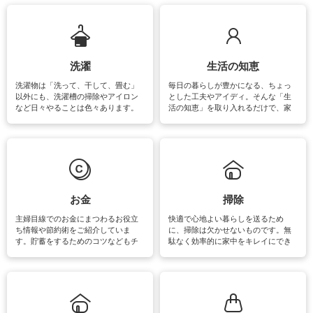
ップさせるための情報をご紹介して
います。
洗濯
生活の知恵
洗濯物は「洗って、干して、畳む」
毎日の暮らしが豊かになる、ちょっ
以外にも、洗濯槽の掃除やアイロン
とした工夫やアイディ。そんな「生
など日々やることは色々あります。
活の知恵」を取り入れるだけで、家
素材によっては、洗剤や洗い方を変
事が楽しくなったり便利になるでし
えなくてはいけません。梅雨の季節
ょう。日常のなかで、すぐに実践で
は部屋干しが多くなりニオイ対策も
きるおすすめの裏ワザをご紹介して
必要になりますね。カーテンやラグ
います。
マットなどの大きな洗濯物も、正し
い洗い方をすれば自宅で洗うことが
できます。洗濯に関するお役立ち情
報やお悩み解消のための情報をご紹
お金
掃除
介しています。
主婦目線でのお金にまつわるお役立
快適で心地よい暮らしを送るため
ち情報や節約術をご紹介していま
に、掃除は欠かせないものです。無
す。貯蓄をするためのコツなどもチ
駄なく効率的に家中をキレイにでき
ェックしてみて下さいね♪まだ実践し
るよう、場所ごとの掃除方法やコ
ていないものがあれば、ぜひ取り入
ツ、アイテムをご紹介しています。
れてみてはいかがでしょうか。
掃除が苦手、洗剤で手肌が荒れてし
まう、時間がない、など掃除に関す
るお悩みを解消できるお役立ち情報
がたくさんあります。