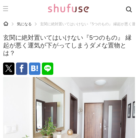
CATEGORY
記事カテゴリ
HOME
気になる
玄関に絶対置いてはいけない『5つのもの』 縁起が悪く運
気になる
玄関に絶対置いてはいけない『5つのもの』 縁
運気
起が悪く運気が下がってしまうダメな置物と
は？
洗濯
生活の知恵
お金
掃除
マナー
趣味
食材辞典
おすすめ