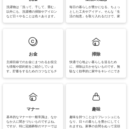
洗濯物は「洗って、干して、畳む」
毎日の暮らしが豊かになる、ちょっ
以外にも、洗濯槽の掃除やアイロン
とした工夫やアイディ。そんな「生
など日々やることは色々あります。
活の知恵」を取り入れるだけで、家
素材によっては、洗剤や洗い方を変
事が楽しくなったり便利になるでし
えなくてはいけません。梅雨の季節
ょう。日常のなかで、すぐに実践で
は部屋干しが多くなりニオイ対策も
きるおすすめの裏ワザをご紹介して
必要になりますね。カーテンやラグ
います。
マットなどの大きな洗濯物も、正し
い洗い方をすれば自宅で洗うことが
できます。洗濯に関するお役立ち情
報やお悩み解消のための情報をご紹
お金
掃除
介しています。
主婦目線でのお金にまつわるお役立
快適で心地よい暮らしを送るため
ち情報や節約術をご紹介していま
に、掃除は欠かせないものです。無
す。貯蓄をするためのコツなどもチ
駄なく効率的に家中をキレイにでき
ェックしてみて下さいね♪まだ実践し
るよう、場所ごとの掃除方法やコ
ていないものがあれば、ぜひ取り入
ツ、アイテムをご紹介しています。
れてみてはいかがでしょうか。
掃除が苦手、洗剤で手肌が荒れてし
まう、時間がない、など掃除に関す
るお悩みを解消できるお役立ち情報
がたくさんあります。
マナー
趣味
基本的なマナーや一般常識は、なか
趣味を持つことはリフレッシュにも
なか人に聞きづらいものですよね。
なり、日々の暮らしを豊かにしてく
ですが、特に冠婚葬祭のマナーでは
れますね。家事の合間をぬって没頭