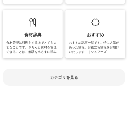
失礼があってはいけませんので、失
できる時間は、忙しくしていても充
敗は避けたいところです。大人とし
実感が味わえます。特にガーデニン
て知っておきたいマナー全般のお役
グやハーブ栽培は人気があり、他に
立ち情報やお悩み解消情報をご紹介
も読書やカメラ、旅行など皆さんが
しています。
楽しめそうな趣味に関する情報をご
紹介しています。
食材辞典
おすすめ
食材管理は料理をする上でとても大
おすすめ記事一覧です。特に人気が
切なことです。きちんと食材を管理
あった情報、お役立ち情報をお届け
できることは、無駄を出さすに済み
いたします！｜シュフーズ
節約にもつながりますね。買う時の
見分け方や保存方法、下処理方法な
どが分かる食材辞典は大いに役立つ
でしょう。食材に関するお役立ち情
報やお悩み解消情報など盛りだくさ
カテゴリを見る
んにご紹介しています。