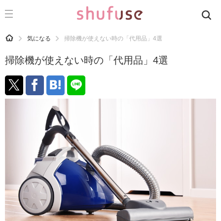
CATEGORY
記事カテゴリ
HOME
気になる
掃除機が使えない時の「代用品」4選
気になる
掃除機が使えない時の「代用品」4選
運気
洗濯
生活の知恵
お金
掃除
マナー
趣味
食材辞典
おすすめ