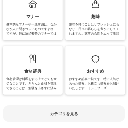
るお悩みを解消できるお役立ち情報
がたくさんあります。
マナー
趣味
基本的なマナーや一般常識は、なか
趣味を持つことはリフレッシュにも
なか人に聞きづらいものですよね。
なり、日々の暮らしを豊かにしてく
ですが、特に冠婚葬祭のマナーでは
れますね。家事の合間をぬって没頭
失礼があってはいけませんので、失
できる時間は、忙しくしていても充
敗は避けたいところです。大人とし
実感が味わえます。特にガーデニン
て知っておきたいマナー全般のお役
グやハーブ栽培は人気があり、他に
立ち情報やお悩み解消情報をご紹介
も読書やカメラ、旅行など皆さんが
しています。
楽しめそうな趣味に関する情報をご
紹介しています。
食材辞典
おすすめ
食材管理は料理をする上でとても大
おすすめ記事一覧です。特に人気が
切なことです。きちんと食材を管理
あった情報、お役立ち情報をお届け
できることは、無駄を出さすに済み
いたします！｜シュフーズ
節約にもつながりますね。買う時の
見分け方や保存方法、下処理方法な
どが分かる食材辞典は大いに役立つ
でしょう。食材に関するお役立ち情
報やお悩み解消情報など盛りだくさ
カテゴリを見る
んにご紹介しています。