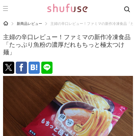
CATEGORY
記事カテゴリ
HOME
新商品レビュー
主婦の辛口レビュー！ファミマの新作冷凍食品「た
気になる
主婦の辛口レビュー！ファミマの新作冷凍食品
運気
「たっぷり魚粉の濃厚だれもちっと極太つけ
麺」
洗濯
生活の知恵
お金
掃除
マナー
趣味
食材辞典
おすすめ