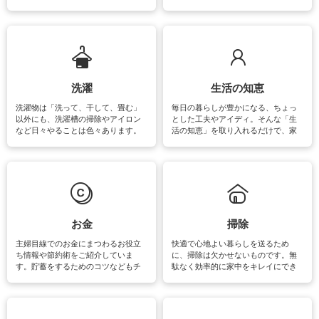
をはじめ、訪れたくなるパワースポ
ットや神社、お寺巡りなど運気をア
ップさせるための情報をご紹介して
います。
洗濯
生活の知恵
洗濯物は「洗って、干して、畳む」
毎日の暮らしが豊かになる、ちょっ
以外にも、洗濯槽の掃除やアイロン
とした工夫やアイディ。そんな「生
など日々やることは色々あります。
活の知恵」を取り入れるだけで、家
素材によっては、洗剤や洗い方を変
事が楽しくなったり便利になるでし
えなくてはいけません。梅雨の季節
ょう。日常のなかで、すぐに実践で
は部屋干しが多くなりニオイ対策も
きるおすすめの裏ワザをご紹介して
必要になりますね。カーテンやラグ
います。
マットなどの大きな洗濯物も、正し
い洗い方をすれば自宅で洗うことが
できます。洗濯に関するお役立ち情
報やお悩み解消のための情報をご紹
お金
掃除
介しています。
主婦目線でのお金にまつわるお役立
快適で心地よい暮らしを送るため
ち情報や節約術をご紹介していま
に、掃除は欠かせないものです。無
す。貯蓄をするためのコツなどもチ
駄なく効率的に家中をキレイにでき
ェックしてみて下さいね♪まだ実践し
るよう、場所ごとの掃除方法やコ
ていないものがあれば、ぜひ取り入
ツ、アイテムをご紹介しています。
れてみてはいかがでしょうか。
掃除が苦手、洗剤で手肌が荒れてし
まう、時間がない、など掃除に関す