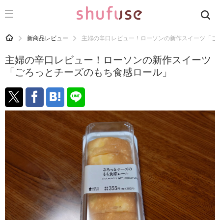
CATEGORY
記事カテゴリ
HOME
新商品レビュー
主婦の辛口レビュー！ローソンの新作スイーツ「ご
気になる
主婦の辛口レビュー！ローソンの新作スイーツ
運気
「ごろっとチーズのもち食感ロール」
洗濯
生活の知恵
お金
掃除
マナー
趣味
食材辞典
おすすめ