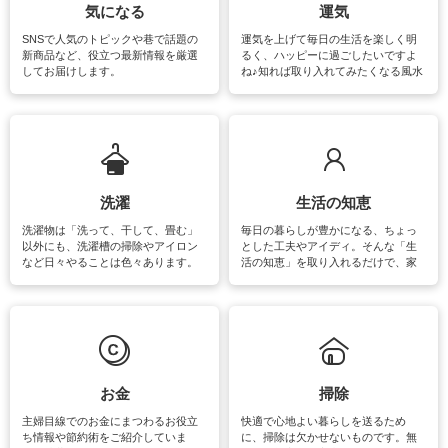
気になる
運気
SNSで人気のトピックや巷で話題の
運気を上げて毎日の生活を楽しく明
新商品など、役立つ最新情報を厳選
るく、ハッピーに過ごしたいですよ
してお届けします。
ね♪知れば取り入れてみたくなる風水
をはじめ、訪れたくなるパワースポ
ットや神社、お寺巡りなど運気をア
ップさせるための情報をご紹介して
います。
洗濯
生活の知恵
洗濯物は「洗って、干して、畳む」
毎日の暮らしが豊かになる、ちょっ
以外にも、洗濯槽の掃除やアイロン
とした工夫やアイディ。そんな「生
など日々やることは色々あります。
活の知恵」を取り入れるだけで、家
素材によっては、洗剤や洗い方を変
事が楽しくなったり便利になるでし
えなくてはいけません。梅雨の季節
ょう。日常のなかで、すぐに実践で
は部屋干しが多くなりニオイ対策も
きるおすすめの裏ワザをご紹介して
必要になりますね。カーテンやラグ
います。
マットなどの大きな洗濯物も、正し
い洗い方をすれば自宅で洗うことが
できます。洗濯に関するお役立ち情
報やお悩み解消のための情報をご紹
お金
掃除
介しています。
主婦目線でのお金にまつわるお役立
快適で心地よい暮らしを送るため
ち情報や節約術をご紹介していま
に、掃除は欠かせないものです。無