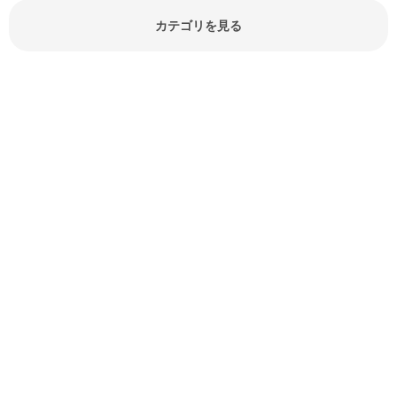
でしょう。食材に関するお役立ち情
報やお悩み解消情報など盛りだくさ
カテゴリを見る
んにご紹介しています。