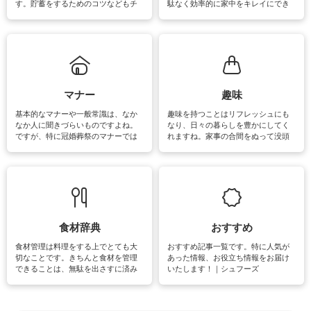
す。貯蓄をするためのコツなどもチ
駄なく効率的に家中をキレイにでき
ェックしてみて下さいね♪まだ実践し
るよう、場所ごとの掃除方法やコ
ていないものがあれば、ぜひ取り入
ツ、アイテムをご紹介しています。
れてみてはいかがでしょうか。
掃除が苦手、洗剤で手肌が荒れてし
まう、時間がない、など掃除に関す
るお悩みを解消できるお役立ち情報
がたくさんあります。
マナー
趣味
基本的なマナーや一般常識は、なか
趣味を持つことはリフレッシュにも
なか人に聞きづらいものですよね。
なり、日々の暮らしを豊かにしてく
ですが、特に冠婚葬祭のマナーでは
れますね。家事の合間をぬって没頭
失礼があってはいけませんので、失
できる時間は、忙しくしていても充
敗は避けたいところです。大人とし
実感が味わえます。特にガーデニン
て知っておきたいマナー全般のお役
グやハーブ栽培は人気があり、他に
立ち情報やお悩み解消情報をご紹介
も読書やカメラ、旅行など皆さんが
しています。
楽しめそうな趣味に関する情報をご
紹介しています。
食材辞典
おすすめ
食材管理は料理をする上でとても大
おすすめ記事一覧です。特に人気が
切なことです。きちんと食材を管理
あった情報、お役立ち情報をお届け
できることは、無駄を出さすに済み
いたします！｜シュフーズ
節約にもつながりますね。買う時の
見分け方や保存方法、下処理方法な
どが分かる食材辞典は大いに役立つ