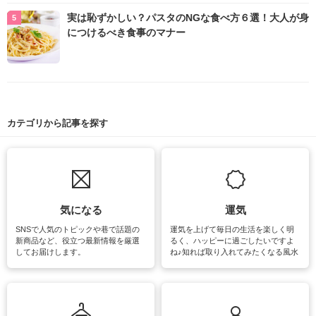
実は恥ずかしい？パスタのNGな食べ方６選！大人が身
につけるべき食事のマナー
カテゴリから記事を探す
気になる
運気
SNSで人気のトピックや巷で話題の
運気を上げて毎日の生活を楽しく明
新商品など、役立つ最新情報を厳選
るく、ハッピーに過ごしたいですよ
してお届けします。
ね♪知れば取り入れてみたくなる風水
をはじめ、訪れたくなるパワースポ
ットや神社、お寺巡りなど運気をア
ップさせるための情報をご紹介して
います。