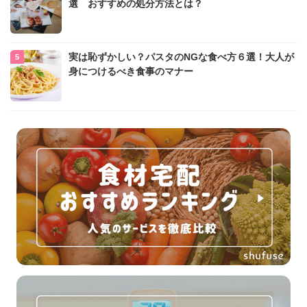
選 おすすめの処分方法とは？
実は恥ずかしい？パスタのNGな食べ方６選！大人が
身につけるべき食事のマナー