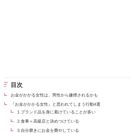
目次
お金がかかる女性は、男性から嫌煙されるかも
『お金がかかる女性』と思われてしまう行動4選
1.ブランド品を身に着けていることが多い
2.食事＝高級店と決めつけている
3.自分磨きにお金を費やしている