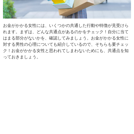
お金がかかる女性には、いくつかの共通した行動や特徴が見受けら
れます。まずは、どんな共通点があるのかをチェック！自分に当て
はまる部分がないかを、確認してみましょう。お金がかかる女性に
対する男性の心理についても紹介しているので、そちらも要チェッ
ク！お金がかかる女性と思われてしまわないためにも、共通点を知
っておきましょう。