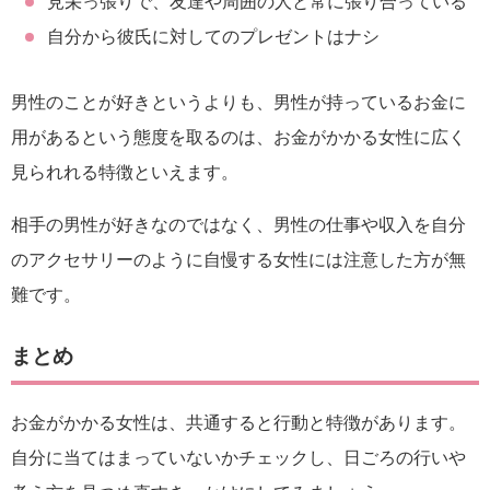
見栄っ張りで、友達や周囲の人と常に張り合っている
自分から彼氏に対してのプレゼントはナシ
男性のことが好きというよりも、男性が持っているお金に
用があるという態度を取るのは、お金がかかる女性に広く
見られれる特徴といえます。
相手の男性が好きなのではなく、男性の仕事や収入を自分
のアクセサリーのように自慢する女性には注意した方が無
難です。
まとめ
お金がかかる女性は、共通すると行動と特徴があります。
自分に当てはまっていないかチェックし、日ごろの行いや