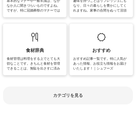
基本的なマナーや一般常識は、なか
趣味を持つことはリフレッシュにも
なか人に聞きづらいものですよね。
なり、日々の暮らしを豊かにしてく
ですが、特に冠婚葬祭のマナーでは
れますね。家事の合間をぬって没頭
失礼があってはいけませんので、失
できる時間は、忙しくしていても充
敗は避けたいところです。大人とし
実感が味わえます。特にガーデニン
て知っておきたいマナー全般のお役
グやハーブ栽培は人気があり、他に
立ち情報やお悩み解消情報をご紹介
も読書やカメラ、旅行など皆さんが
しています。
楽しめそうな趣味に関する情報をご
紹介しています。
食材辞典
おすすめ
食材管理は料理をする上でとても大
おすすめ記事一覧です。特に人気が
切なことです。きちんと食材を管理
あった情報、お役立ち情報をお届け
できることは、無駄を出さすに済み
いたします！｜シュフーズ
節約にもつながりますね。買う時の
見分け方や保存方法、下処理方法な
どが分かる食材辞典は大いに役立つ
でしょう。食材に関するお役立ち情
報やお悩み解消情報など盛りだくさ
カテゴリを見る
んにご紹介しています。