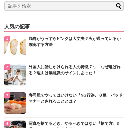
人気の記事
鶏肉がうっすらピンクは大丈夫？火が通っているか
確認する方法
外国人に話しかけられる人の特徴７つ…なぜ選ばれ
る？理由は無意識のサインにあった！
寿司屋でやってはいけない『NG行為』８選 バッド
マナーとされることとは？
写真を捨てるとき、やるべきではない『捨て方』3