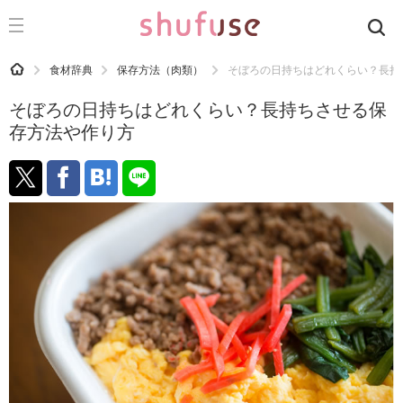
CATEGORY
記事カテゴリ
HOME
食材辞典
保存方法（肉類）
そぼろの日持ちはどれくらい？長持
気になる
そぼろの日持ちはどれくらい？長持ちさせる保
運気
存方法や作り方
洗濯
生活の知恵
お金
掃除
マナー
趣味
食材辞典
おすすめ