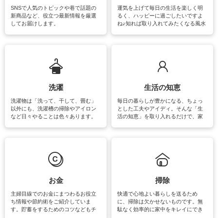
SNSで人気のトピックや巷で話題の
運気を上げて毎日の生活を楽しく明
新商品など、役立つ最新情報を厳選
るく、ハッピーに過ごしたいですよ
してお届けします。
ね♪知れば取り入れてみたくなる風水
をはじめ、訪れたくなるパワースポ
ットや神社、お寺巡りなど運気をア
ップさせるための情報をご紹介して
います。
洗濯
生活の知恵
洗濯物は「洗って、干して、畳む」
毎日の暮らしが豊かになる、ちょっ
以外にも、洗濯槽の掃除やアイロン
とした工夫やアイディ。そんな「生
など日々やることは色々あります。
活の知恵」を取り入れるだけで、家
素材によっては、洗剤や洗い方を変
事が楽しくなったり便利になるでし
えなくてはいけません。梅雨の季節
ょう。日常のなかで、すぐに実践で
は部屋干しが多くなりニオイ対策も
きるおすすめの裏ワザをご紹介して
必要になりますね。カーテンやラグ
います。
マットなどの大きな洗濯物も、正し
い洗い方をすれば自宅で洗うことが
できます。洗濯に関するお役立ち情
報やお悩み解消のための情報をご紹
お金
掃除
介しています。
主婦目線でのお金にまつわるお役立
快適で心地よい暮らしを送るため
ち情報や節約術をご紹介していま
に、掃除は欠かせないものです。無
す。貯蓄をするためのコツなどもチ
駄なく効率的に家中をキレイにでき
ェックしてみて下さいね♪まだ実践し
るよう、場所ごとの掃除方法やコ