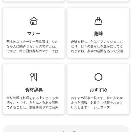
ていないものがあれば、ぜひ取り入
ツ、アイテムをご紹介しています。
れてみてはいかがでしょうか。
掃除が苦手、洗剤で手肌が荒れてし
まう、時間がない、など掃除に関す
るお悩みを解消できるお役立ち情報
がたくさんあります。
マナー
趣味
基本的なマナーや一般常識は、なか
趣味を持つことはリフレッシュにも
なか人に聞きづらいものですよね。
なり、日々の暮らしを豊かにしてく
ですが、特に冠婚葬祭のマナーでは
れますね。家事の合間をぬって没頭
失礼があってはいけませんので、失
できる時間は、忙しくしていても充
敗は避けたいところです。大人とし
実感が味わえます。特にガーデニン
て知っておきたいマナー全般のお役
グやハーブ栽培は人気があり、他に
立ち情報やお悩み解消情報をご紹介
も読書やカメラ、旅行など皆さんが
しています。
楽しめそうな趣味に関する情報をご
紹介しています。
食材辞典
おすすめ
食材管理は料理をする上でとても大
おすすめ記事一覧です。特に人気が
切なことです。きちんと食材を管理
あった情報、お役立ち情報をお届け
できることは、無駄を出さすに済み
いたします！｜シュフーズ
節約にもつながりますね。買う時の
見分け方や保存方法、下処理方法な
どが分かる食材辞典は大いに役立つ
でしょう。食材に関するお役立ち情
報やお悩み解消情報など盛りだくさ