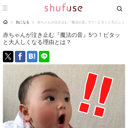
CATEGORY
記事カテゴリ
HOME
気になる
赤ちゃんが泣き止む『魔法の音』5つ！ピタッと大人しく
気になる
赤ちゃんが泣き止む『魔法の音』5つ！ピタッ
運気
と大人しくなる理由とは？
洗濯
生活の知恵
お金
掃除
マナー
趣味
食材辞典
おすすめ