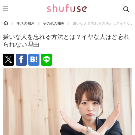
CATEGORY
記事カテゴリ
HOME
生活の知恵
その他の知恵
嫌いな人を忘れる方法とは？イヤな人
気になる
嫌いな人を忘れる方法とは？イヤな人ほど忘れ
運気
られない理由
洗濯
生活の知恵
お金
掃除
マナー
趣味
食材辞典
おすすめ