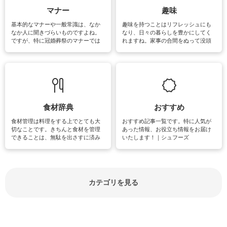
マナー
趣味
基本的なマナーや一般常識は、なか
趣味を持つことはリフレッシュにも
なか人に聞きづらいものですよね。
なり、日々の暮らしを豊かにしてく
ですが、特に冠婚葬祭のマナーでは
れますね。家事の合間をぬって没頭
失礼があってはいけませんので、失
できる時間は、忙しくしていても充
敗は避けたいところです。大人とし
実感が味わえます。特にガーデニン
て知っておきたいマナー全般のお役
グやハーブ栽培は人気があり、他に
立ち情報やお悩み解消情報をご紹介
も読書やカメラ、旅行など皆さんが
しています。
楽しめそうな趣味に関する情報をご
紹介しています。
食材辞典
おすすめ
食材管理は料理をする上でとても大
おすすめ記事一覧です。特に人気が
切なことです。きちんと食材を管理
あった情報、お役立ち情報をお届け
できることは、無駄を出さすに済み
いたします！｜シュフーズ
節約にもつながりますね。買う時の
見分け方や保存方法、下処理方法な
どが分かる食材辞典は大いに役立つ
でしょう。食材に関するお役立ち情
報やお悩み解消情報など盛りだくさ
カテゴリを見る
んにご紹介しています。