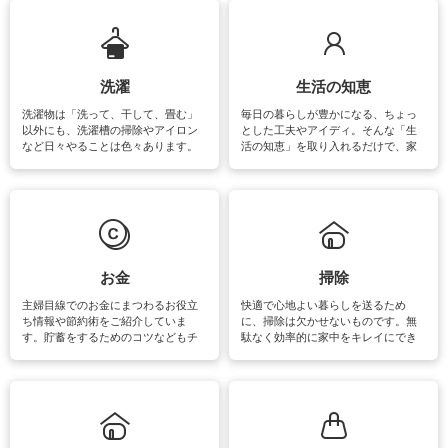
ップさせるための情報をご紹介して
います。
洗濯
生活の知恵
洗濯物は「洗って、干して、畳む」
毎日の暮らしが豊かになる、ちょっ
以外にも、洗濯槽の掃除やアイロン
とした工夫やアイディ。そんな「生
など日々やることは色々あります。
活の知恵」を取り入れるだけで、家
素材によっては、洗剤や洗い方を変
事が楽しくなったり便利になるでし
えなくてはいけません。梅雨の季節
ょう。日常のなかで、すぐに実践で
は部屋干しが多くなりニオイ対策も
きるおすすめの裏ワザをご紹介して
必要になりますね。カーテンやラグ
います。
マットなどの大きな洗濯物も、正し
い洗い方をすれば自宅で洗うことが
できます。洗濯に関するお役立ち情
報やお悩み解消のための情報をご紹
お金
掃除
介しています。
主婦目線でのお金にまつわるお役立
快適で心地よい暮らしを送るため
ち情報や節約術をご紹介していま
に、掃除は欠かせないものです。無
す。貯蓄をするためのコツなどもチ
駄なく効率的に家中をキレイにでき
ェックしてみて下さいね♪まだ実践し
るよう、場所ごとの掃除方法やコ
ていないものがあれば、ぜひ取り入
ツ、アイテムをご紹介しています。
れてみてはいかがでしょうか。
掃除が苦手、洗剤で手肌が荒れてし
まう、時間がない、など掃除に関す
るお悩みを解消できるお役立ち情報
がたくさんあります。