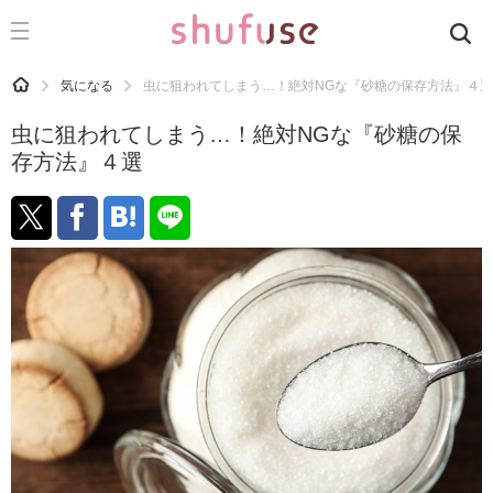
CATEGORY
記事カテゴリ
HOME
気になる
虫に狙われてしまう…！絶対NGな『砂糖の保存方法』４選
気になる
虫に狙われてしまう…！絶対NGな『砂糖の保
運気
存方法』４選
洗濯
生活の知恵
お金
掃除
マナー
趣味
食材辞典
おすすめ