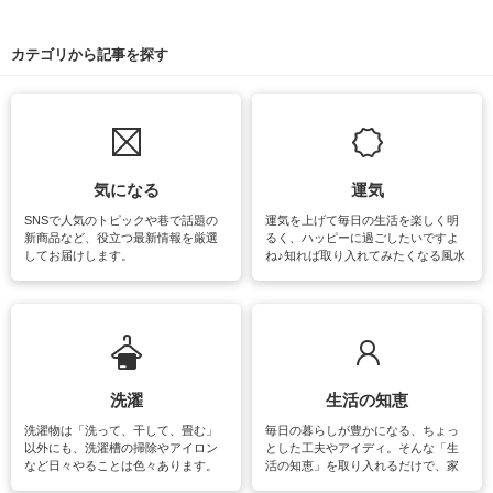
カテゴリから記事を探す
気になる
運気
SNSで人気のトピックや巷で話題の
運気を上げて毎日の生活を楽しく明
新商品など、役立つ最新情報を厳選
るく、ハッピーに過ごしたいですよ
してお届けします。
ね♪知れば取り入れてみたくなる風水
をはじめ、訪れたくなるパワースポ
ットや神社、お寺巡りなど運気をア
ップさせるための情報をご紹介して
います。
洗濯
生活の知恵
洗濯物は「洗って、干して、畳む」
毎日の暮らしが豊かになる、ちょっ
以外にも、洗濯槽の掃除やアイロン
とした工夫やアイディ。そんな「生
など日々やることは色々あります。
活の知恵」を取り入れるだけで、家
素材によっては、洗剤や洗い方を変
事が楽しくなったり便利になるでし