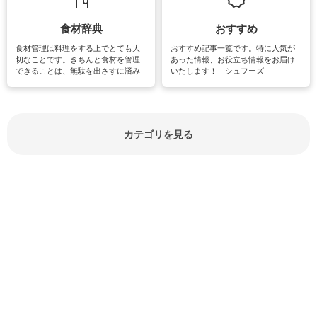
紹介しています。
食材辞典
おすすめ
食材管理は料理をする上でとても大
おすすめ記事一覧です。特に人気が
切なことです。きちんと食材を管理
あった情報、お役立ち情報をお届け
できることは、無駄を出さすに済み
いたします！｜シュフーズ
節約にもつながりますね。買う時の
見分け方や保存方法、下処理方法な
どが分かる食材辞典は大いに役立つ
でしょう。食材に関するお役立ち情
報やお悩み解消情報など盛りだくさ
カテゴリを見る
んにご紹介しています。