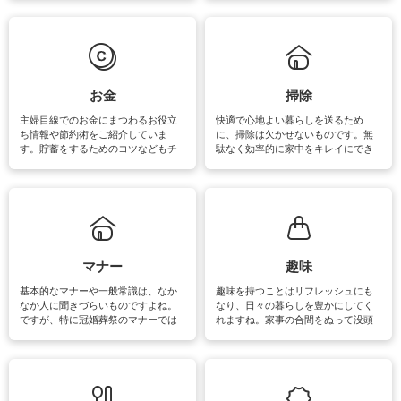
えなくてはいけません。梅雨の季節
ょう。日常のなかで、すぐに実践で
は部屋干しが多くなりニオイ対策も
きるおすすめの裏ワザをご紹介して
必要になりますね。カーテンやラグ
います。
マットなどの大きな洗濯物も、正し
い洗い方をすれば自宅で洗うことが
できます。洗濯に関するお役立ち情
報やお悩み解消のための情報をご紹
お金
掃除
介しています。
主婦目線でのお金にまつわるお役立
快適で心地よい暮らしを送るため
ち情報や節約術をご紹介していま
に、掃除は欠かせないものです。無
す。貯蓄をするためのコツなどもチ
駄なく効率的に家中をキレイにでき
ェックしてみて下さいね♪まだ実践し
るよう、場所ごとの掃除方法やコ
ていないものがあれば、ぜひ取り入
ツ、アイテムをご紹介しています。
れてみてはいかがでしょうか。
掃除が苦手、洗剤で手肌が荒れてし
まう、時間がない、など掃除に関す
るお悩みを解消できるお役立ち情報
がたくさんあります。
マナー
趣味
基本的なマナーや一般常識は、なか
趣味を持つことはリフレッシュにも
なか人に聞きづらいものですよね。
なり、日々の暮らしを豊かにしてく
ですが、特に冠婚葬祭のマナーでは
れますね。家事の合間をぬって没頭
失礼があってはいけませんので、失
できる時間は、忙しくしていても充
敗は避けたいところです。大人とし
実感が味わえます。特にガーデニン
て知っておきたいマナー全般のお役
グやハーブ栽培は人気があり、他に
立ち情報やお悩み解消情報をご紹介
も読書やカメラ、旅行など皆さんが
しています。
楽しめそうな趣味に関する情報をご