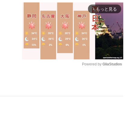
もっと見る
arrow_forward_ios
Powered by 
GliaStudios
M
u
t
e