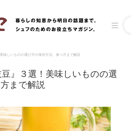
美味しいものの選び方や保存方法、食べ方まで解説
洗濯
生活の知恵
枝豆』３選！美味しいものの選
食材辞典
おすすめ
べ方まで解説