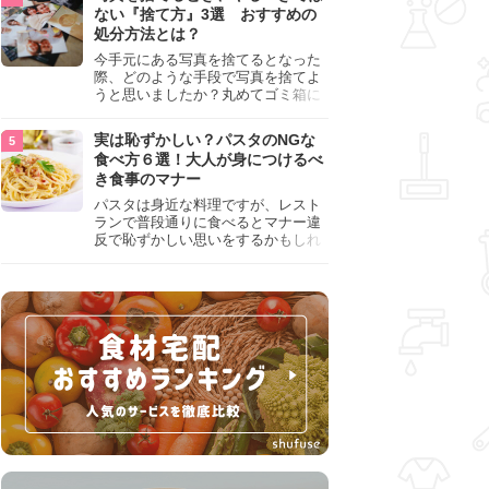
『NG行為』をチェックしましょう。
ない『捨て方』3選 おすすめの
処分方法とは？
今手元にある写真を捨てるとなった
際、どのような手段で写真を捨てよ
うと思いましたか？丸めてゴミ箱に
入れようと思った人は、要注意！写
真は個人情報が詰まっているので、
実は恥ずかしい？パスタのNGな
ただ丸めただけの状態で捨ててしま
食べ方６選！大人が身につけるべ
うのは危険です。写真にすべきでは
き食事のマナー
ない捨て方をまとめているので、ぜ
ひチェックしておきましょう。
パスタは身近な料理ですが、レスト
ランで普段通りに食べるとマナー違
反で恥ずかしい思いをするかもしれ
ません。スプーンの使用やすする音
など、日本人がやりがちな癖を把握
して、正しい食べ方を確認しましょ
う。大人の嗜みとして知っておきた
い新常識を解説します。