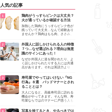
人気の記事
鶏肉がうっすらピンクは大丈夫？
火が通っているか確認する方法
加熱した鶏肉にうっすらピンク色が
残っていて大丈夫…なんて経験あり
ませんか？鶏肉はもも肉、ささみ、
手羽元など各部位によって食感や味
わいが異なり、いろいろと楽しめる
外国人に話しかけられる人の特徴
料理ですが、鶏肉は加熱した後でも
７つ…なぜ選ばれる？理由は無意
うっすらピンク色の部分が大丈夫な
識のサインにあった！
のと気になるときがあります。この
記事では生焼けか火が通っているの
なぜか外国人に道を聞かれたり、よ
かを確認する方法や、鶏肉を調理す
く話しかけられたりする人には共通
るときの注意点を紹介しますので、
点があります。それは英語力より
参考にしてみてくださいね。
も、無意識に発信している「話しか
けても大丈夫」というサインが関係
寿司屋でやってはいけない『NG
しています。よく選ばれる人の特徴
行為』８選 バッドマナーとされ
や、英語が苦手でも焦らない対処
ることとは？
法、自分を守るための注意点を詳し
く解説します。
大人になると、高級寿司店に訪れる
機会がやってきます。そんな時、寿
司屋ならではのマナーに戸惑う人も
少なくありません。本記事では、あ
らためて寿司屋でやってはいけない
写真を捨てるとき、やるべきでは