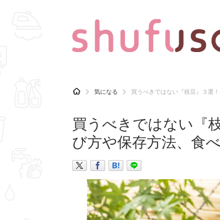
CATEGORY
記事カテゴリ
H
気になる
買うべきではない『枝豆』３選！
O
気になる
運気
M
E
買うべきではない『
マナー
趣味
び方や保存方法、食