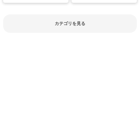
節約にもつながりますね。買う時の
見分け方や保存方法、下処理方法な
どが分かる食材辞典は大いに役立つ
でしょう。食材に関するお役立ち情
報やお悩み解消情報など盛りだくさ
カテゴリを見る
んにご紹介しています。