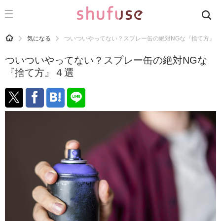
CATEGORY
記事カテゴリ
HOME
気になる
ついついやってない？スプレー缶の絶対NGな『捨て方』
気になる
ついついやってない？スプレー缶の絶対NGな
運気
『捨て方』４選
洗濯
生活の知恵
お金
掃除
マナー
趣味
食材辞典
おすすめ