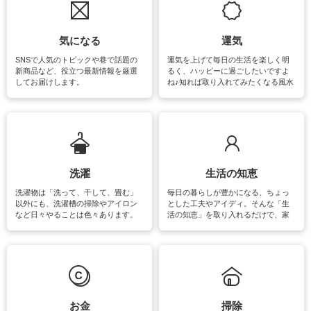
気になる
運気
SNSで人気のトピックや巷で話題の
運気を上げて毎日の生活を楽しく明
新商品など、役立つ最新情報を厳選
るく、ハッピーに過ごしたいですよ
してお届けします。
ね♪知れば取り入れてみたくなる風水
をはじめ、訪れたくなるパワースポ
ットや神社、お寺巡りなど運気をア
ップさせるための情報をご紹介して
います。
洗濯
生活の知恵
洗濯物は「洗って、干して、畳む」
毎日の暮らしが豊かになる、ちょっ
以外にも、洗濯槽の掃除やアイロン
とした工夫やアイディ。そんな「生
など日々やることは色々あります。
活の知恵」を取り入れるだけで、家
素材によっては、洗剤や洗い方を変
事が楽しくなったり便利になるでし
えなくてはいけません。梅雨の季節
ょう。日常のなかで、すぐに実践で
は部屋干しが多くなりニオイ対策も
きるおすすめの裏ワザをご紹介して
必要になりますね。カーテンやラグ
います。
マットなどの大きな洗濯物も、正し
い洗い方をすれば自宅で洗うことが
できます。洗濯に関するお役立ち情
報やお悩み解消のための情報をご紹
お金
掃除