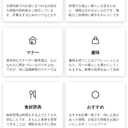
介しています。
主婦目線でのお金にまつわるお役立
快適で心地よい暮らしを送るため
ち情報や節約術をご紹介していま
に、掃除は欠かせないものです。無
す。貯蓄をするためのコツなどもチ
駄なく効率的に家中をキレイにでき
ェックしてみて下さいね♪まだ実践し
るよう、場所ごとの掃除方法やコ
ていないものがあれば、ぜひ取り入
ツ、アイテムをご紹介しています。
れてみてはいかがでしょうか。
掃除が苦手、洗剤で手肌が荒れてし
まう、時間がない、など掃除に関す
るお悩みを解消できるお役立ち情報
がたくさんあります。
マナー
趣味
基本的なマナーや一般常識は、なか
趣味を持つことはリフレッシュにも
なか人に聞きづらいものですよね。
なり、日々の暮らしを豊かにしてく
ですが、特に冠婚葬祭のマナーでは
れますね。家事の合間をぬって没頭
失礼があってはいけませんので、失
できる時間は、忙しくしていても充
敗は避けたいところです。大人とし
実感が味わえます。特にガーデニン
て知っておきたいマナー全般のお役
グやハーブ栽培は人気があり、他に
立ち情報やお悩み解消情報をご紹介
も読書やカメラ、旅行など皆さんが
しています。
楽しめそうな趣味に関する情報をご
紹介しています。
食材辞典
おすすめ
食材管理は料理をする上でとても大
おすすめ記事一覧です。特に人気が
切なことです。きちんと食材を管理
あった情報、お役立ち情報をお届け
できることは、無駄を出さすに済み
いたします！｜シュフーズ