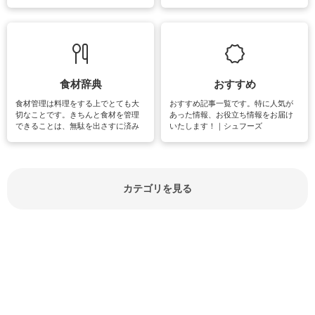
失礼があってはいけませんので、失
できる時間は、忙しくしていても充
敗は避けたいところです。大人とし
実感が味わえます。特にガーデニン
て知っておきたいマナー全般のお役
グやハーブ栽培は人気があり、他に
立ち情報やお悩み解消情報をご紹介
も読書やカメラ、旅行など皆さんが
しています。
楽しめそうな趣味に関する情報をご
紹介しています。
食材辞典
おすすめ
食材管理は料理をする上でとても大
おすすめ記事一覧です。特に人気が
切なことです。きちんと食材を管理
あった情報、お役立ち情報をお届け
できることは、無駄を出さすに済み
いたします！｜シュフーズ
節約にもつながりますね。買う時の
見分け方や保存方法、下処理方法な
どが分かる食材辞典は大いに役立つ
でしょう。食材に関するお役立ち情
報やお悩み解消情報など盛りだくさ
カテゴリを見る
んにご紹介しています。