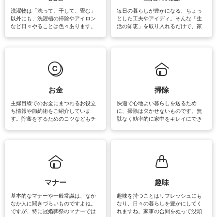
洗濯物は「洗って、干して、畳む」
毎日の暮らしが豊かになる、ちょっ
以外にも、洗濯槽の掃除やアイロン
とした工夫やアイディ。そんな「生
など日々やることは色々あります。
活の知恵」を取り入れるだけで、家
素材によっては、洗剤や洗い方を変
事が楽しくなったり便利になるでし
えなくてはいけません。梅雨の季節
ょう。日常のなかで、すぐに実践で
は部屋干しが多くなりニオイ対策も
きるおすすめの裏ワザをご紹介して
必要になりますね。カーテンやラグ
います。
マットなどの大きな洗濯物も、正し
い洗い方をすれば自宅で洗うことが
できます。洗濯に関するお役立ち情
報やお悩み解消のための情報をご紹
お金
掃除
介しています。
主婦目線でのお金にまつわるお役立
快適で心地よい暮らしを送るため
ち情報や節約術をご紹介していま
に、掃除は欠かせないものです。無
す。貯蓄をするためのコツなどもチ
駄なく効率的に家中をキレイにでき
ェックしてみて下さいね♪まだ実践し
るよう、場所ごとの掃除方法やコ
ていないものがあれば、ぜひ取り入
ツ、アイテムをご紹介しています。
れてみてはいかがでしょうか。
掃除が苦手、洗剤で手肌が荒れてし
まう、時間がない、など掃除に関す
るお悩みを解消できるお役立ち情報
がたくさんあります。
マナー
趣味
基本的なマナーや一般常識は、なか
趣味を持つことはリフレッシュにも
なか人に聞きづらいものですよね。
なり、日々の暮らしを豊かにしてく
ですが、特に冠婚葬祭のマナーでは
れますね。家事の合間をぬって没頭