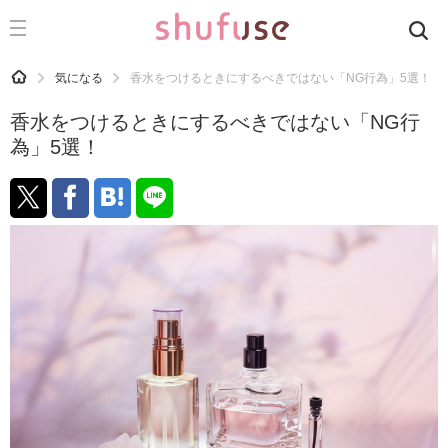
CATEGORY
記事カテゴリ
HOME
気になる
香水をつけるときにするべきではない「NG行為」5選！
気になる
香水をつけるときにするべきではない「NG行
運気
為」5選！
洗濯
生活の知恵
お金
掃除
マナー
趣味
食材辞典
おすすめ