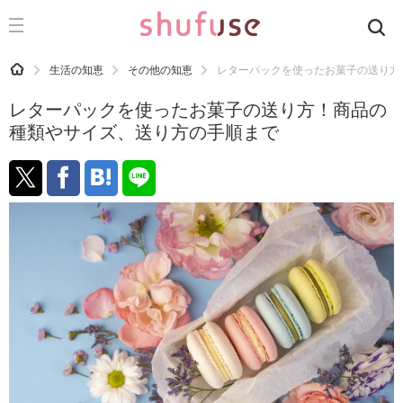
CATEGORY
記事カテゴリ
HOME
生活の知恵
その他の知恵
レターパックを使ったお菓子の送り方
気になる
レターパックを使ったお菓子の送り方！商品の
運気
種類やサイズ、送り方の手順まで
洗濯
生活の知恵
お金
掃除
マナー
趣味
食材辞典
おすすめ