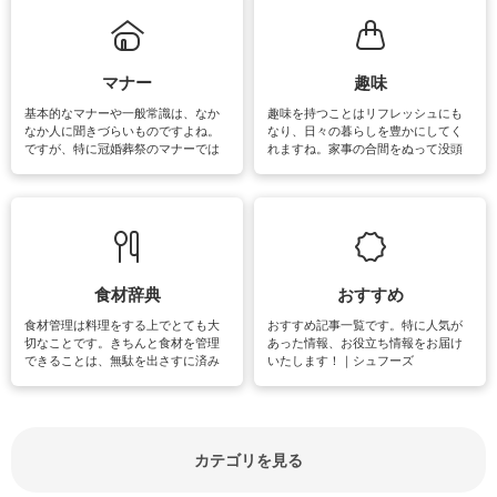
まう、時間がない、など掃除に関す
るお悩みを解消できるお役立ち情報
がたくさんあります。
マナー
趣味
基本的なマナーや一般常識は、なか
趣味を持つことはリフレッシュにも
なか人に聞きづらいものですよね。
なり、日々の暮らしを豊かにしてく
ですが、特に冠婚葬祭のマナーでは
れますね。家事の合間をぬって没頭
失礼があってはいけませんので、失
できる時間は、忙しくしていても充
敗は避けたいところです。大人とし
実感が味わえます。特にガーデニン
て知っておきたいマナー全般のお役
グやハーブ栽培は人気があり、他に
立ち情報やお悩み解消情報をご紹介
も読書やカメラ、旅行など皆さんが
しています。
楽しめそうな趣味に関する情報をご
紹介しています。
食材辞典
おすすめ
食材管理は料理をする上でとても大
おすすめ記事一覧です。特に人気が
切なことです。きちんと食材を管理
あった情報、お役立ち情報をお届け
できることは、無駄を出さすに済み
いたします！｜シュフーズ
節約にもつながりますね。買う時の
見分け方や保存方法、下処理方法な
どが分かる食材辞典は大いに役立つ
でしょう。食材に関するお役立ち情
報やお悩み解消情報など盛りだくさ
カテゴリを見る
んにご紹介しています。