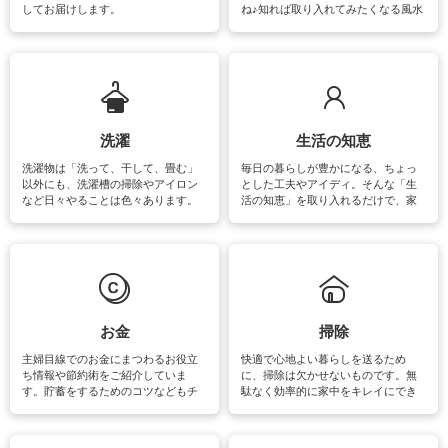
してお届けします。
ね♪知れば取り入れてみたくなる風水
をはじめ、訪れたくなるパワースポ
ットや神社、お寺巡りなど運気をア
ップさせるための情報をご紹介して
います。
洗濯
生活の知恵
洗濯物は「洗って、干して、畳む」
毎日の暮らしが豊かになる、ちょっ
以外にも、洗濯槽の掃除やアイロン
とした工夫やアイディ。そんな「生
など日々やることは色々あります。
活の知恵」を取り入れるだけで、家
素材によっては、洗剤や洗い方を変
事が楽しくなったり便利になるでし
えなくてはいけません。梅雨の季節
ょう。日常のなかで、すぐに実践で
は部屋干しが多くなりニオイ対策も
きるおすすめの裏ワザをご紹介して
必要になりますね。カーテンやラグ
います。
マットなどの大きな洗濯物も、正し
い洗い方をすれば自宅で洗うことが
できます。洗濯に関するお役立ち情
報やお悩み解消のための情報をご紹
お金
掃除
介しています。
主婦目線でのお金にまつわるお役立
快適で心地よい暮らしを送るため
ち情報や節約術をご紹介していま
に、掃除は欠かせないものです。無
す。貯蓄をするためのコツなどもチ
駄なく効率的に家中をキレイにでき
ェックしてみて下さいね♪まだ実践し
るよう、場所ごとの掃除方法やコ
ていないものがあれば、ぜひ取り入
ツ、アイテムをご紹介しています。
れてみてはいかがでしょうか。
掃除が苦手、洗剤で手肌が荒れてし