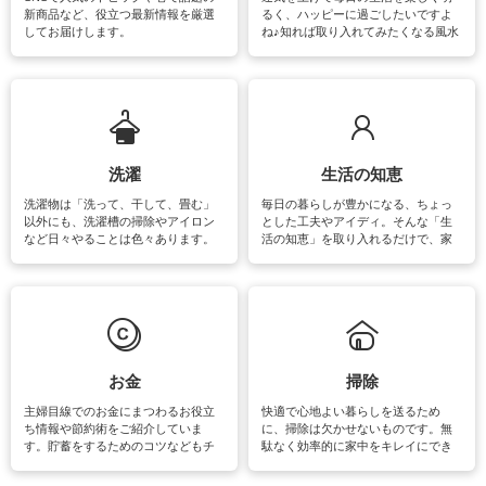
新商品など、役立つ最新情報を厳選
るく、ハッピーに過ごしたいですよ
してお届けします。
ね♪知れば取り入れてみたくなる風水
をはじめ、訪れたくなるパワースポ
ットや神社、お寺巡りなど運気をア
ップさせるための情報をご紹介して
います。
洗濯
生活の知恵
洗濯物は「洗って、干して、畳む」
毎日の暮らしが豊かになる、ちょっ
以外にも、洗濯槽の掃除やアイロン
とした工夫やアイディ。そんな「生
など日々やることは色々あります。
活の知恵」を取り入れるだけで、家
素材によっては、洗剤や洗い方を変
事が楽しくなったり便利になるでし
えなくてはいけません。梅雨の季節
ょう。日常のなかで、すぐに実践で
は部屋干しが多くなりニオイ対策も
きるおすすめの裏ワザをご紹介して
必要になりますね。カーテンやラグ
います。
マットなどの大きな洗濯物も、正し
い洗い方をすれば自宅で洗うことが
できます。洗濯に関するお役立ち情
報やお悩み解消のための情報をご紹
お金
掃除
介しています。
主婦目線でのお金にまつわるお役立
快適で心地よい暮らしを送るため
ち情報や節約術をご紹介していま
に、掃除は欠かせないものです。無
す。貯蓄をするためのコツなどもチ
駄なく効率的に家中をキレイにでき
ェックしてみて下さいね♪まだ実践し
るよう、場所ごとの掃除方法やコ
ていないものがあれば、ぜひ取り入
ツ、アイテムをご紹介しています。