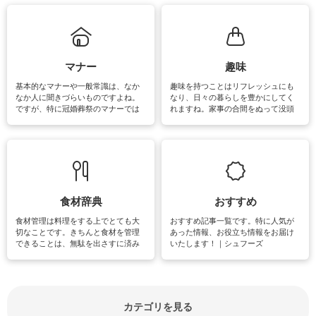
れてみてはいかがでしょうか。
掃除が苦手、洗剤で手肌が荒れてし
まう、時間がない、など掃除に関す
るお悩みを解消できるお役立ち情報
がたくさんあります。
マナー
趣味
基本的なマナーや一般常識は、なか
趣味を持つことはリフレッシュにも
なか人に聞きづらいものですよね。
なり、日々の暮らしを豊かにしてく
ですが、特に冠婚葬祭のマナーでは
れますね。家事の合間をぬって没頭
失礼があってはいけませんので、失
できる時間は、忙しくしていても充
敗は避けたいところです。大人とし
実感が味わえます。特にガーデニン
て知っておきたいマナー全般のお役
グやハーブ栽培は人気があり、他に
立ち情報やお悩み解消情報をご紹介
も読書やカメラ、旅行など皆さんが
しています。
楽しめそうな趣味に関する情報をご
紹介しています。
食材辞典
おすすめ
食材管理は料理をする上でとても大
おすすめ記事一覧です。特に人気が
切なことです。きちんと食材を管理
あった情報、お役立ち情報をお届け
できることは、無駄を出さすに済み
いたします！｜シュフーズ
節約にもつながりますね。買う時の
見分け方や保存方法、下処理方法な
どが分かる食材辞典は大いに役立つ
でしょう。食材に関するお役立ち情
報やお悩み解消情報など盛りだくさ
カテゴリを見る
んにご紹介しています。