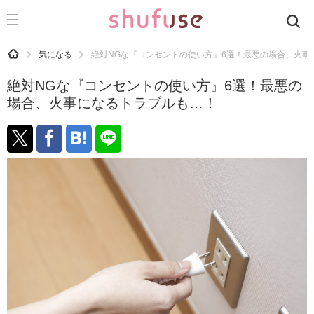
CATEGORY
記事カテゴリ
HOME
気になる
絶対NGな『コンセントの使い方』6選！最悪の場合、火事
気になる
絶対NGな『コンセントの使い方』6選！最悪の
運気
場合、火事になるトラブルも…！
洗濯
生活の知恵
お金
掃除
マナー
趣味
食材辞典
おすすめ