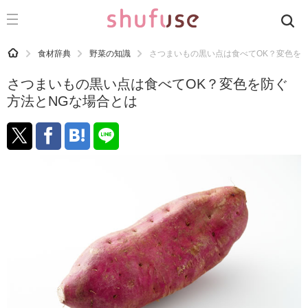
CATEGORY
記事カテゴリ
HOME
食材辞典
野菜の知識
さつまいもの黒い点は食べてOK？変色を
気になる
さつまいもの黒い点は食べてOK？変色を防ぐ
運気
方法とNGな場合とは
洗濯
生活の知恵
お金
掃除
マナー
趣味
食材辞典
おすすめ