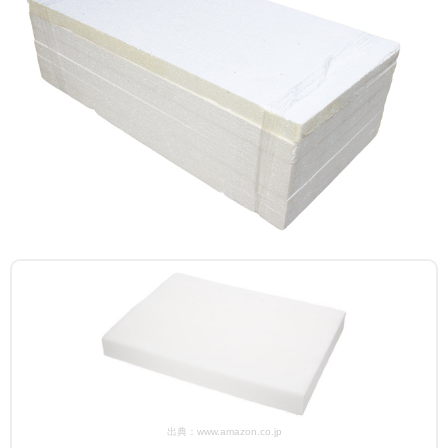
出典：www.amazon.co.jp