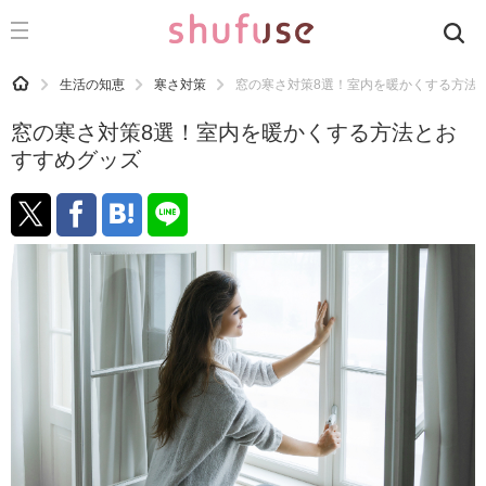
CATEGORY
記事カテゴリ
HOME
生活の知恵
寒さ対策
窓の寒さ対策8選！室内を暖かくする方法
気になる
窓の寒さ対策8選！室内を暖かくする方法とお
運気
すすめグッズ
洗濯
生活の知恵
お金
掃除
マナー
趣味
食材辞典
おすすめ